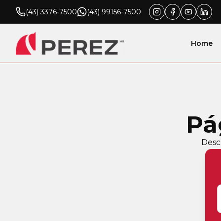
(43) 3376-7500
(43) 99156-7500
Home
Pá
Desc