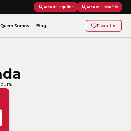
Área do Inquilino
Área do Locatário
Quem Somos
Blog
Favoritos
ada
cura.