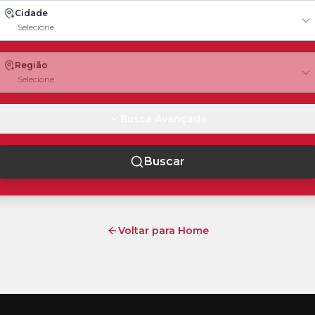
Cidade
Selecione
Região
Selecione
Busca Avançada
Buscar
Voltar para Home