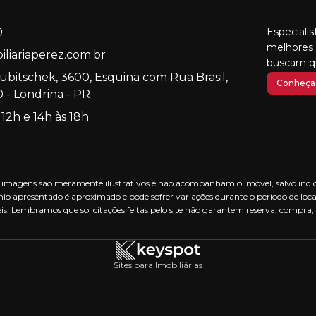
0
Especiali
melhores 
liariaperez.com.br
buscam qu
Kubitschek, 3600, Esquina com Rua Brasil,
Conheça 
 - Londrina - PR
 12h e 14h às 18h
nas imagens são meramente ilustrativos e não acompanham o imóvel, salvo indica
io apresentado é aproximado e pode sofrer variações durante o período de loca
is. Lembramos que solicitações feitas pelo site não garantem reserva, compra,
Sites para Imobiliárias