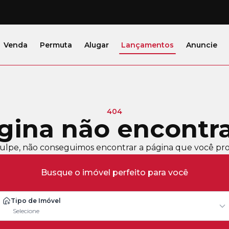
Venda
Permuta
Alugar
Lançamentos
Anuncie
404
gina não encontr
ulpe, não conseguimos encontrar a página que você pro
Busque o imóvel perfeito para você
Tipo de Imóvel
Selecione