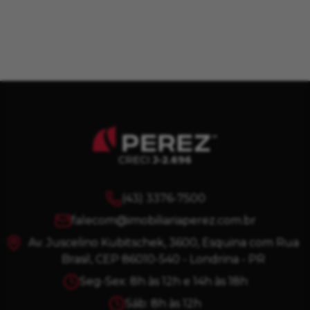
CRECI
J-2.696
(43) 3376-7500
falecom@imobiliariaperez.com.br
Av. Juscelino Kubitschek, 3600, Esquina com Rua
Brasil, CEP 86010-540 - Londrina - PR
Seg-Sex: 8h às 12h e 14h às 18h
Sáb: 8h às 12h