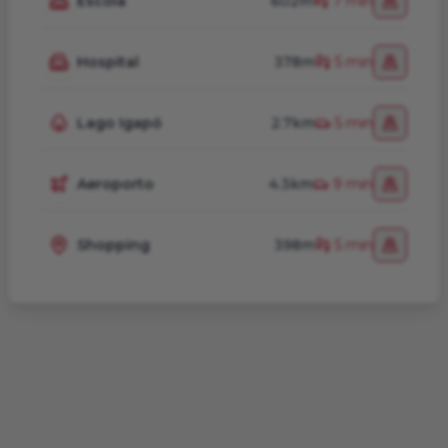
Escola
602m
7 min
Hospital
378m
5 min
Lago Igapó
2.7km
5 min
Aeroporto
4.3km
9 min
Shopping
398m
5 min