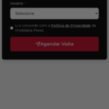
Horário
*
Li e concordo com a
Política de Privacidade
da
Imobiliária Perez
.
Agendar Visita