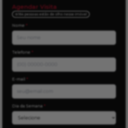
Agendar Visita
164 pessoas estão de olho nesse imóvel
Nome
*
Telefone
*
E-mail
*
Dia da Semana
*