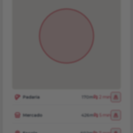
Padaria
170m
2 min
Mercado
426m
5 min