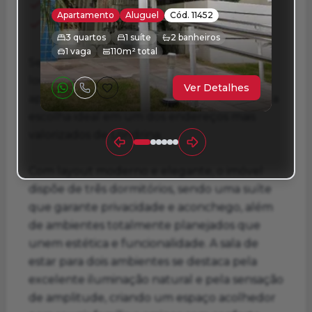
Sala Jantar
Sala T V
Apartamento
Aluguel
Cód. 11452
Split
Vista Panoramica
3 quartos
1 suíte
2 banheiros
1 vaga
110m² total
Se você busca sofisticação, conforto e
localização estratégica para sua família, este
Ver Detalhes
apartamento na Gleba Palhano representa a
escolha ideal em um dos endereços mais
valorizados de Londrina.
Com layout moderno e elegante, o imóvel
dispõe de três dormitórios, sendo uma suíte
que garante privacidade e aconchego, além
de ambientes totalmente planejados que
unem estética e funcionalidade. A sala de
estar para dois ambientes se destaca pela
excelente iluminação natural e pela sensação
de amplitude, criando um espaço acolhedor