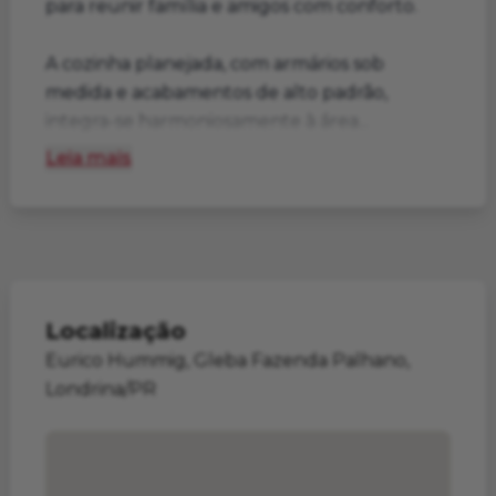
para reunir família e amigos com conforto.
A cozinha planejada, com armários sob
medida e acabamentos de alto padrão,
integra-se harmoniosamente à área...
Leia mais
Localização
Eurico Hummig, Gleba Fazenda Palhano,
Londrina/PR