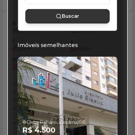
Buscar
3
2
Quartos
Banheiros
1
2
Imóveis semelhantes
Suíte
Vagas
83 m²
96 m²
Privativos
Total
Ar Condicionado
Area Servico
Armario Embutido
Banheiro Social
Churrasqueira
Cozinha
Cozinha Planejada
Dormitorio Com
Armario
Gleba Palhano, Londrina/PR
Sacada
Sacada Com
R$ 4.500
Churrasqueira