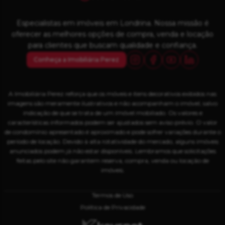
Especialistas em imóveis em Londrina. Nossa missão é
oferecer as melhores opções de compra, venda e locação
para clientes que buscam qualidade e confiança.
Conheça a Imobiliária Perez
A Imobiliária Perez reforça que os móveis e itens decorativos exibidos nas
imagens são meramente ilustrativos e não acompanham o imóvel, salvo
indicação de que se trata de um imóvel mobiliado. Os valores e
características informados podem ser ajustados sem aviso prévio. O valor
de condomínio apresentado é aproximado e pode sofrer variações durante o
período de locação. Devido à alta rotatividade do mercado, alguns imóveis
anunciados podem já não estar disponíveis. Lembramos que solicitações
feitas pelo site não garantem reserva, compra, venda ou locação de
imóveis.
Termos de Uso
Política de Privacidade