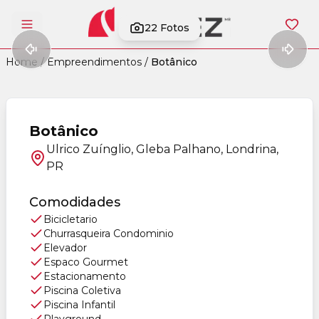
22
Fotos
Abrir menu
Home
/
Empreendimentos
/
Botânico
Botânico
Ulrico Zuínglio, Gleba Palhano, Londrina,
PR
Comodidades
Bicicletario
Churrasqueira Condominio
Elevador
Espaco Gourmet
Estacionamento
Piscina Coletiva
Piscina Infantil