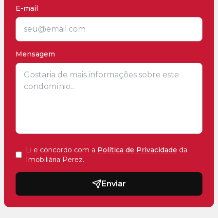
E-mail
Mensagem
Li e concordo com a
Política de Privacidade
da
Imobiliária Perez
.
Enviar