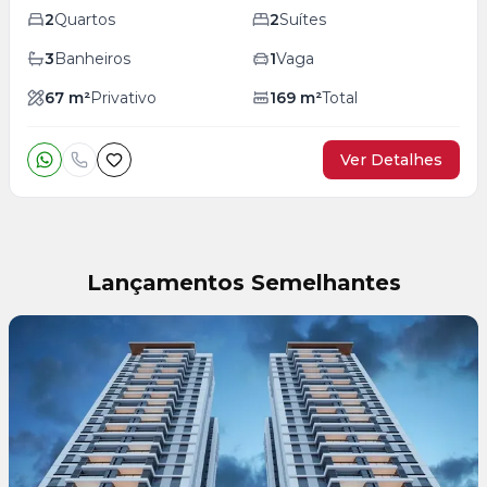
2
Quartos
2
Suítes
3
Banheiros
1
Vaga
67
m²
Privativo
169
m²
Total
Ver Detalhes
Lançamentos Semelhantes