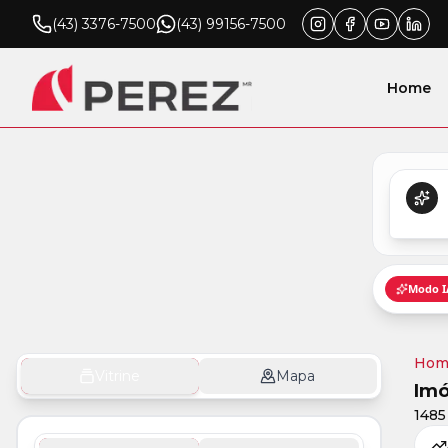
(43) 3376-7500
(43) 99156-7500
Home
Hom
Vitrine
Mapa
Imó
1485