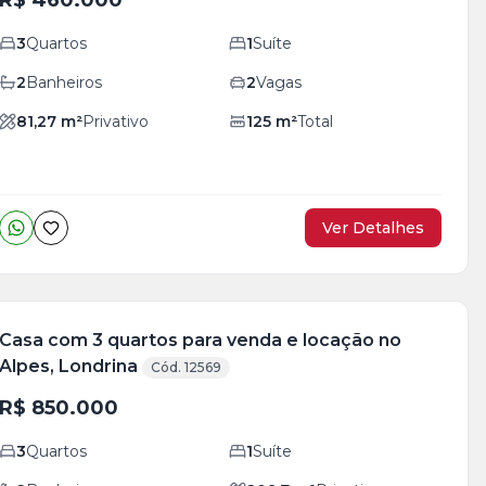
R$ 460.000
3
Quartos
1
Suíte
2
Banheiros
2
Vagas
81,27
m²
Privativo
125
m²
Total
Ver Detalhes
Casa com 3 quartos para venda e locação no
Alpes, Londrina
Cód. 12569
R$ 850.000
3
Quartos
1
Suíte