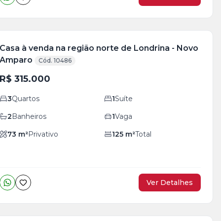
Casa à venda na região norte de Londrina - Novo
Amparo
Cód. 10486
R$ 315.000
3
Quartos
1
Suíte
2
Banheiros
1
Vaga
73
m²
Privativo
125
m²
Total
Ver Detalhes