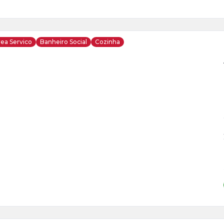
ea Servico
Banheiro Social
Cozinha
ja
is
o
s