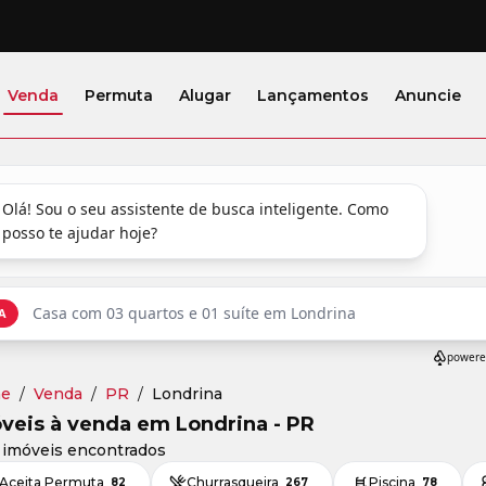
Venda
Permuta
Alugar
Lançamentos
Anuncie
e
/
Venda
/
PR
/
Londrina
veis à venda em Londrina - PR
 imóveis encontrados
Aceita Permuta
Churrasqueira
Piscina
82
267
78