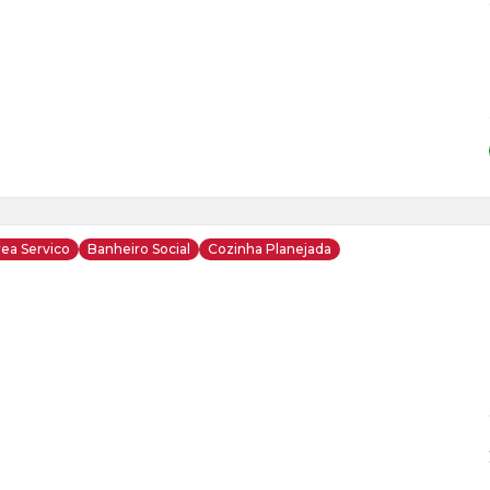
ea Servico
Banheiro Social
Cozinha Planejada
ja
is
8
o
s