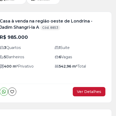
Casa à venda na região oeste de Londrina -
Jadim Shangri-la A
Cód. 8853
R$ 985.000
3
Quartos
1
Suíte
5
Banheiros
6
Vagas
400
m²
Privativo
542,96
m²
Total
Ver Detalhes