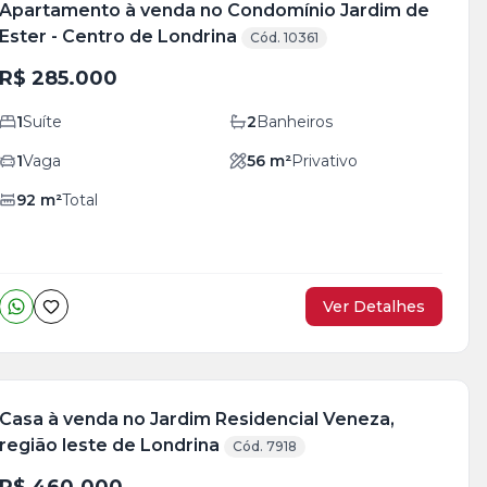
Apartamento à venda no Condomínio Jardim de
Ester - Centro de Londrina
Cód. 10361
R$ 285.000
1
Suíte
2
Banheiros
1
Vaga
56
m²
Privativo
92
m²
Total
Ver Detalhes
Casa à venda no Jardim Residencial Veneza,
região leste de Londrina
Cód. 7918