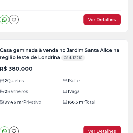
Ver Detalhes
Casa geminada à venda no Jardim Santa Alice na
região leste de Londrina
Cód. 12210
R$ 380.000
2
Quartos
1
Suíte
2
Banheiros
1
Vaga
97,46
m²
Privativo
166,5
m²
Total
Ver Detalhes