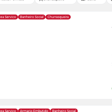
ea Servico
Banheiro Social
Churrasqueira
ja
is
8
o
s
ea Servico
Armario Embutido
Banheiro Social