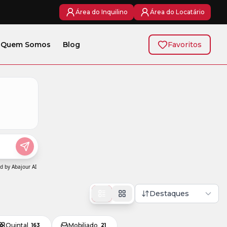
Área do Inquilino
Área do Locatário
Quem Somos
Blog
Favoritos
Destaques
Quintal
Mobiliado
163
21