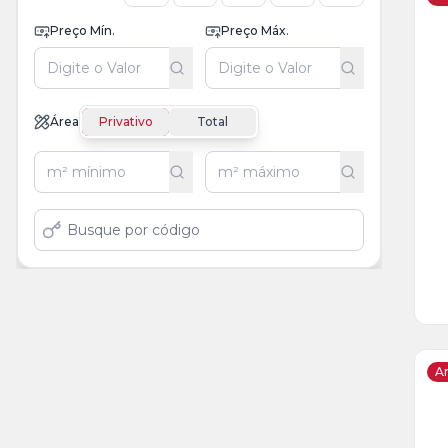
Preço Mín.
Preço Máx.
Ve
Ma
+
1
Área
Privativo
Total
fot
Ar
Ve