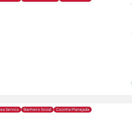
ja
is
3
o
s
ea Servico
Banheiro Social
Cozinha Planejada
ja