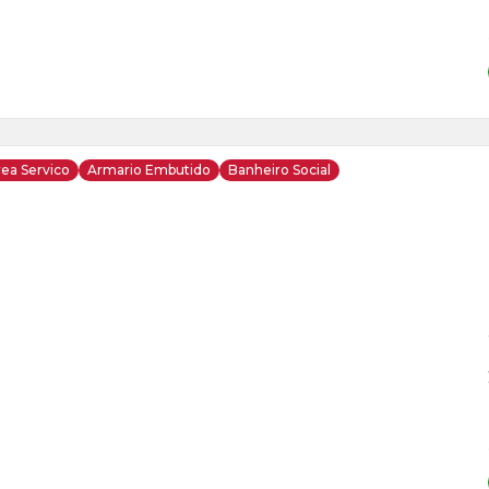
ea Servico
Armario Embutido
Banheiro Social
ja
is
1
o
s