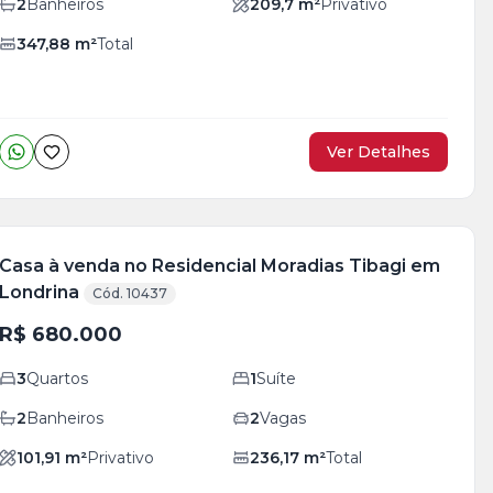
2
Banheiros
209,7
m²
Privativo
347,88
m²
Total
Ver Detalhes
Casa à venda no Residencial Moradias Tibagi em
Londrina
Cód. 10437
R$ 680.000
3
Quartos
1
Suíte
2
Banheiros
2
Vagas
101,91
m²
Privativo
236,17
m²
Total