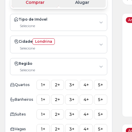
Comprar
Alugar
Tipo de Imóvel
Ar
Selecione
Ve
Cidade
Londrina
Ma
Selecione
+
2
fot
Região
Selecione
1+
2+
3+
4+
5+
Quartos
1+
2+
3+
4+
5+
Banheiros
1+
2+
3+
4+
5+
Suítes
1+
2+
3+
4+
5+
Vagas
Ar