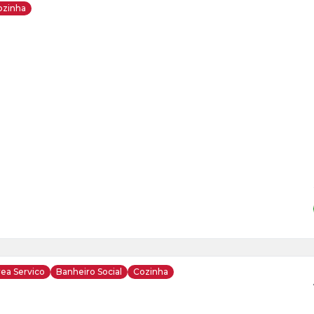
ozinha
ja
is
7
o
s
ea Servico
Banheiro Social
Cozinha
ja