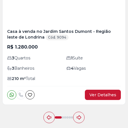
Casa à venda no Jardim Santos Dumont - Região
leste de Londrina
Cód. 9094
R$ 1.280.000
3
Quartos
1
Suíte
3
Banheiros
4
Vagas
210
m²
Total
Ver Detalhes