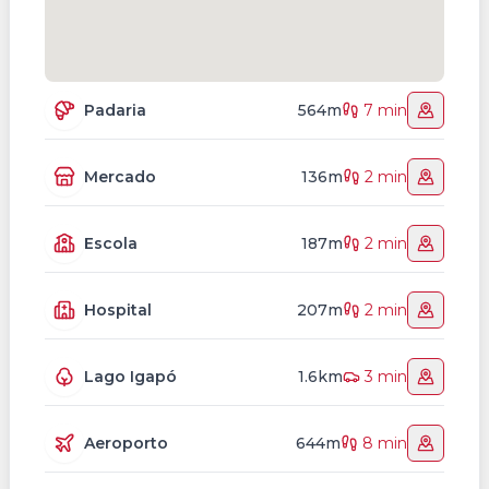
Padaria
564m
7 min
Mercado
136m
2 min
Escola
187m
2 min
Hospital
207m
2 min
Lago Igapó
1.6km
3 min
Aeroporto
644m
8 min