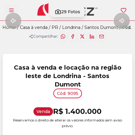
29
Fotos
Abrir menu
Home
/
Casa à venda
/
PR
/
Londrina
/
Santos Dumont
/
Cód. 
Compartilhar:
Casa à venda e locação na região
leste de Londrina - Santos
Dumont
Cód: 9095
R$ 1.400.000
Venda
Reservamos o direito de alterar os valores informados sem aviso
prévio.