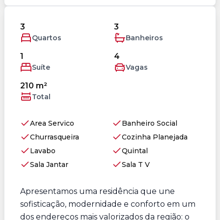
3
3
Quartos
Banheiros
1
4
Suíte
Vagas
210 m²
Total
Area Servico
Banheiro Social
Churrasqueira
Cozinha Planejada
Lavabo
Quintal
Sala Jantar
Sala T V
Apresentamos uma residência que une
sofisticação, modernidade e conforto em um
dos endereços mais valorizados da região: o