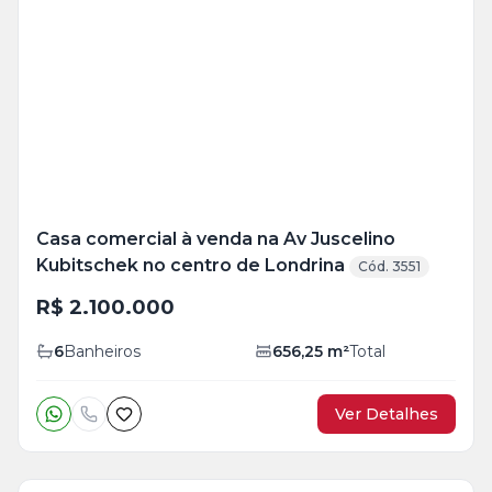
Veja
Mais
+
45
foto
s
Casa comercial à venda na Av Juscelino
Kubitschek no centro de Londrina
Cód. 3551
R$ 2.100.000
6
Banheiros
656,25
m²
Total
Ver Detalhes