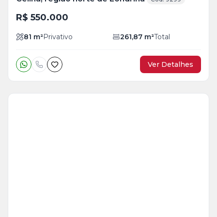
R$ 550.000
81
m²
Privativo
261,87
m²
Total
Ver Detalhes
Veja
Mais
+
28
foto
s