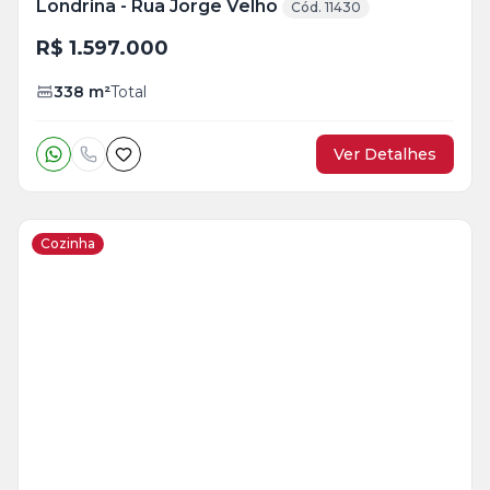
Londrina - Rua Jorge Velho
Cód. 11430
R$ 1.597.000
338
m²
Total
Ver Detalhes
Cozinha
Veja
Mais
+
11
foto
s