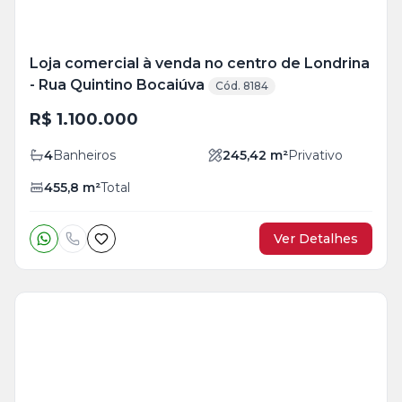
Loja comercial à venda no centro de Londrina
- Rua Quintino Bocaiúva
Cód. 8184
R$ 1.100.000
4
Banheiros
245,42
m²
Privativo
455,8
m²
Total
Ver Detalhes
Veja
Mais