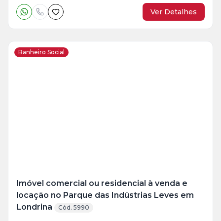
Ver Detalhes
Banheiro Social
Veja
Mais
+
6
foto
s
Imóvel comercial ou residencial à venda e
locação no Parque das Indústrias Leves em
Londrina
Cód. 5990