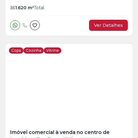
1.620
m²
Total
Ver Detalhes
Copa
Cozinha
Vitrine
Veja
Mais
+
39
foto
s
Imóvel comercial à venda no centro de