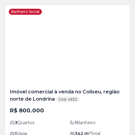
Banheiro Social
Veja
Mais
+
11
foto
s
Imóvel comercial à venda no Coliseu, região
norte de Londrina
Cód. 4632
R$ 800.000
3
Quartos
1
Banheiro
1
Vaga
342
m²
Total