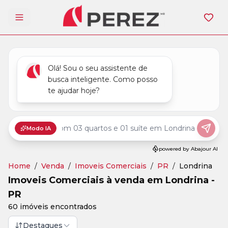
Abrir menu
Home
/
Venda
/
Imoveis Comerciais
/
PR
/
Londrina
Imoveis Comerciais à venda em Londrina -
PR
60 imóveis encontrados
Destaques