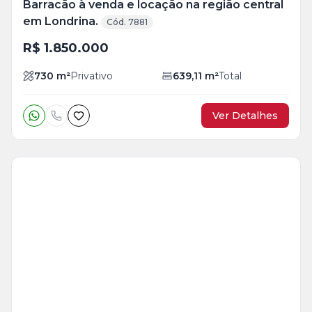
Barracão à venda e locação na região central
em Londrina.
Cód. 7881
R$ 1.850.000
730
m²
Privativo
639,11
m²
Total
Ver Detalhes