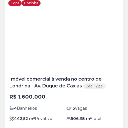
Copa
Cozinha
Veja
Mais
+
21
foto
s
Imóvel comercial à venda no centro de
Londrina - Av. Duque de Caxias
Cód. 12231
R$ 1.600.000
4
Banheiros
15
Vagas
442,52
m²
Privativo
506,38
m²
Total