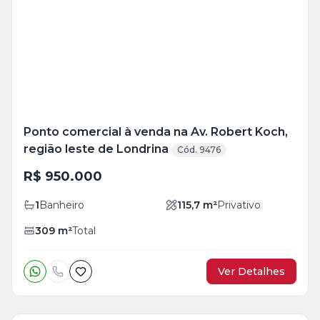
+
4
foto
s
Ponto comercial à venda na Av. Robert Koch,
região leste de Londrina
Cód. 9476
R$ 950.000
1
Banheiro
115,7
m²
Privativo
309
m²
Total
Ver Detalhes