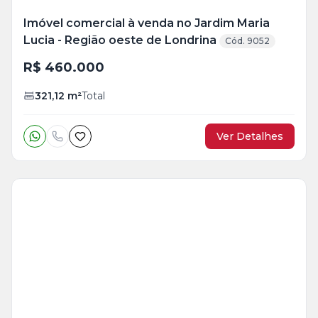
Imóvel comercial à venda no Jardim Maria
Lucia - Região oeste de Londrina
Cód. 9052
R$ 460.000
321,12
m²
Total
Ver Detalhes
Veja
Mais
+
45
foto
s