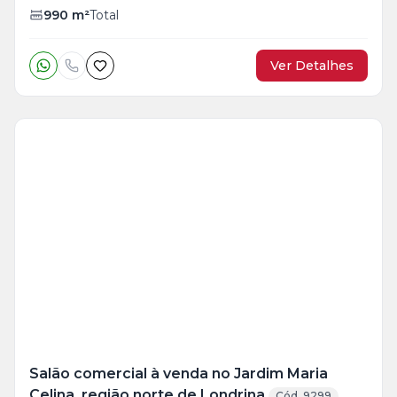
990
m²
Total
Ver Detalhes
Veja
Mais
+
8
foto
s
Salão comercial à venda no Jardim Maria
Celina, região norte de Londrina
Cód. 9299