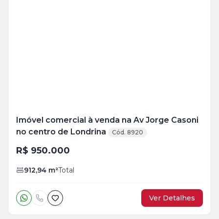
Veja
Mais
+
6
foto
s
Imóvel comercial à venda na Av Jorge Casoni
no centro de Londrina
Cód. 8920
R$ 950.000
912,94
m²
Total
Ver Detalhes