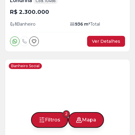
Londrina
Cód. 10466
R$ 2.300.000
1
Banheiro
936
m²
Total
Ver Detalhes
Banheiro Social
2
Filtros
Mapa