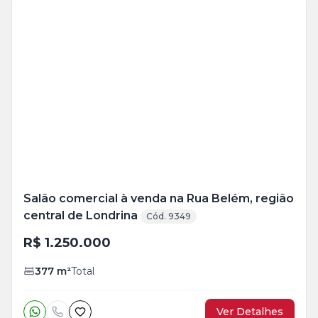
Veja
Mais
+
12
foto
s
Salão comercial à venda na Rua Belém, região
central de Londrina
Cód. 9349
R$ 1.250.000
377
m²
Total
Ver Detalhes