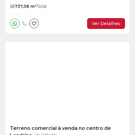
737,38
m²
Total
Ver Detalhes
Veja
Mais
+
2
foto
s
Terreno comercial à venda no centro de