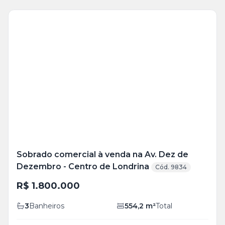
Veja
Mais
+
24
foto
s
Sobrado comercial à venda na Av. Dez de
Dezembro - Centro de Londrina
Cód. 9834
R$ 1.800.000
3
Banheiros
554,2
m²
Total