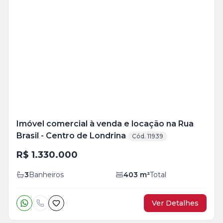
Veja
Mais
+
20
foto
s
Imóvel comercial à venda e locação na Rua
Brasil - Centro de Londrina
Cód. 11939
R$ 1.330.000
3
Banheiros
403
m²
Total
Ver Detalhes