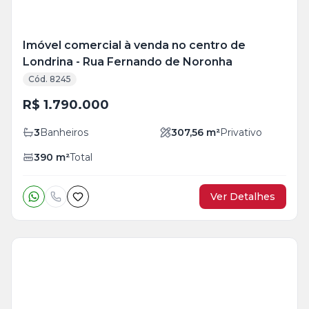
Imóvel comercial à venda no centro de
Londrina - Rua Fernando de Noronha
Cód. 8245
R$ 1.790.000
3
Banheiros
307,56
m²
Privativo
390
m²
Total
Ver Detalhes
Veja
Mais