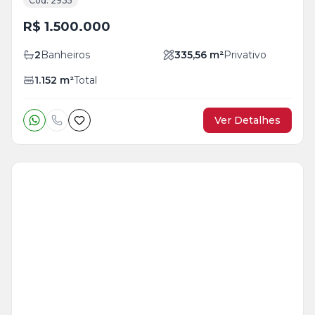
Cód. 2935
R$ 1.500.000
2
Banheiros
335,56
m²
Privativo
1.152
m²
Total
Ver Detalhes
Veja
Mais
+
10
foto
s