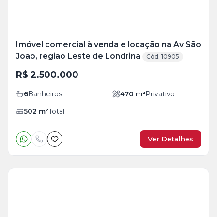
Imóvel comercial à venda e locação na Av São
João, região Leste de Londrina
Cód. 10905
R$ 2.500.000
6
Banheiros
470
m²
Privativo
502
m²
Total
Ver Detalhes
Veja