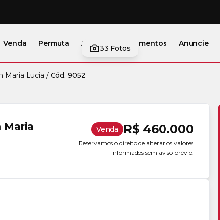
Venda
Permuta
Alugar
Lançamentos
Anuncie
33
Fotos
m Maria Lucia
/
Cód. 9052
m Maria
R$ 460.000
Venda
Reservamos o direito de alterar os valores
informados sem aviso prévio.