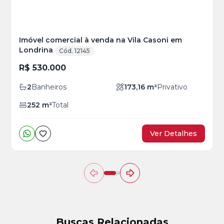
Imóvel comercial à venda na Vila Casoni em
Londrina
Cód. 12145
R$ 530.000
2
Banheiros
173,16
m²
Privativo
252
m²
Total
Ver Detalhes
Buscas Relacionadas