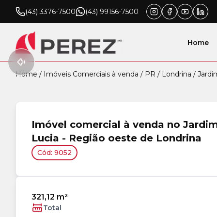
(43) 3376-7500
(43) 99156-7500
Home
Home
/
Imóveis Comerciais à venda
/
PR
/
Londrina
/
Jardi
Imóvel comercial à venda no Jardi
Lucia - Região oeste de Londrina
Cód: 9052
321,12 m²
Total