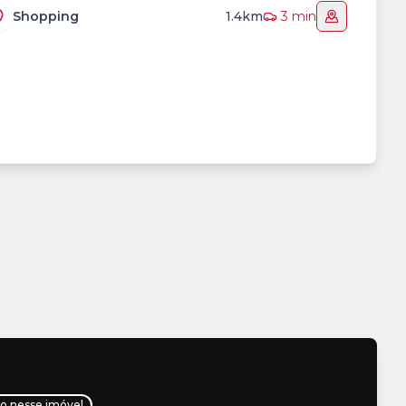
Shopping
1.4km
3 min
ho nesse imóvel