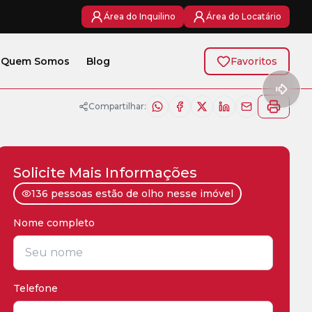
Área do Inquilino
Área do Locatário
Quem Somos
Blog
Favoritos
Compartilhar:
Solicite Mais Informações
136 pessoas estão de olho nesse imóvel
Nome completo
*
Telefone
*