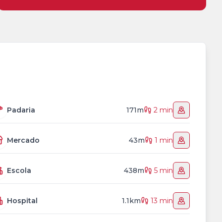
Padaria
171m
2 min
Mercado
43m
1 min
Escola
438m
5 min
Hospital
1.1km
13 min