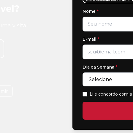
vel?
Nome
*
uma visita!
E-mail
*
Dia da Semana
*
imir
Li e concordo com a