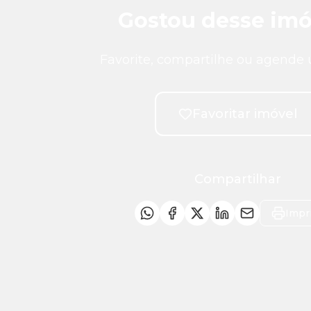
Gostou desse imó
Favorite, compartilhe ou agende 
Favoritar imóvel
Compartilhar
Impr