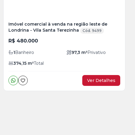
Imóvel comercial à venda na região leste de
Londrina - Vila Santa Terezinha
Cód. 9499
R$ 480.000
1
Banheiro
97,3
m²
Privativo
374,15
m²
Total
Ver Detalhes