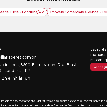
Maria Lucia - Londrina/PR
Imóveis Comerciais à Venda - L
0
Especiali
melhores 
liariaperez.com.br
buscam qu
Kubitschek, 3600, Esquina com Rua Brasil,
Conheça 
 - Londrina - PR
 12h e 14h às 18h
nas imagens são meramente ilustrativos e não acompanham o imóvel, salvo indica
io apresentado é aproximado e pode sofrer variações durante o período de loca