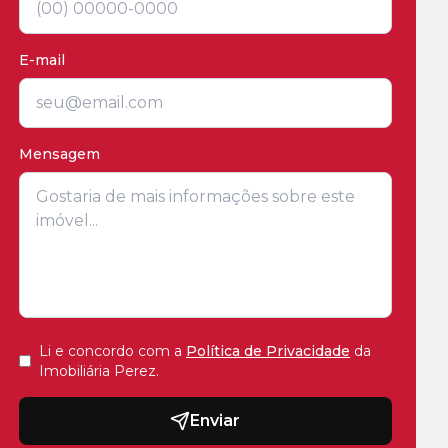
E-mail
Mensagem
Li e concordo com a
Política de Privacidade
da
Imobiliária Perez
.
Enviar