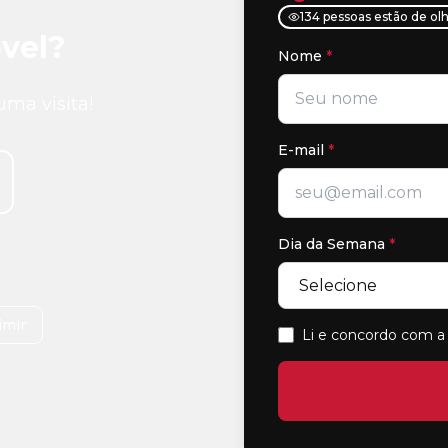
134 pessoas estão de ol
vel?
Nome
*
uma visita!
E-mail
*
Dia da Semana
*
imir
Li e concordo com a