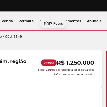
Venda
Permuta
Alugar
Lançamentos
Anuncie
17
Fotos
o
/
Cód. 9349
ém, região
R$ 1.250.000
Venda
Reservamos o direito de alterar os valores
informados sem aviso prévio.