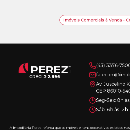
Imóveis Comerciais à Venda - C
(43) 3376-750
falecom@imobi
CRECI
J-2.696
Av. Juscelino 
CEP 86010-540
Seg-Sex: 8h às
Sáb: 8h às 12h
A Imobiliária Perez reforça que os móveis e itens decorativos exibidos 