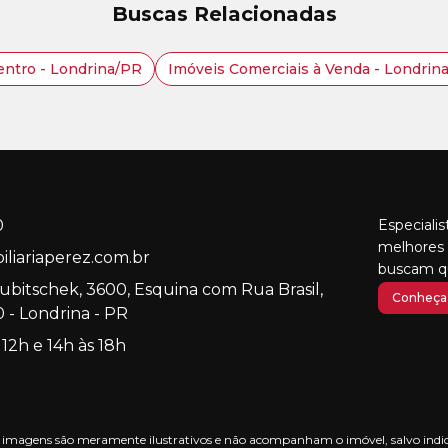
Buscas Relacionadas
entro - Londrina/PR
Imóveis Comerciais à Venda - Londrin
0
Especiali
melhores 
liariaperez.com.br
buscam qu
Kubitschek, 3600, Esquina com Rua Brasil,
Conheça 
 - Londrina - PR
 12h e 14h às 18h
nas imagens são meramente ilustrativos e não acompanham o imóvel, salvo indica