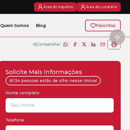
Área do Inquilino
Área do Locatário
Quem Somos
Blog
Favoritos
Compartilhar:
Solicite Mais Informações
134 pessoas estão de olho nesse imóvel
Nome completo
*
Telefone
*