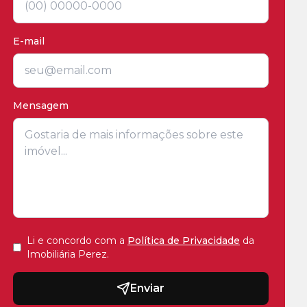
E-mail
Mensagem
Li e concordo com a
Política de Privacidade
da
Imobiliária Perez
.
Enviar