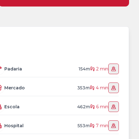
Padaria
154m
2 min
Mercado
353m
4 min
Escola
462m
6 min
Hospital
553m
7 min