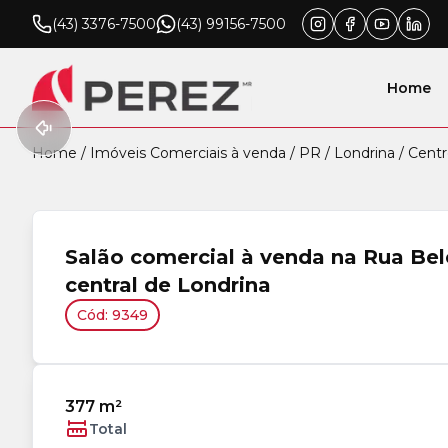
(43) 3376-7500
(43) 99156-7500
Home
Home
/
Imóveis Comerciais à venda
/
PR
/
Londrina
/
Centr
Salão comercial à venda na Rua Bel
central de Londrina
Cód: 9349
377 m²
Total