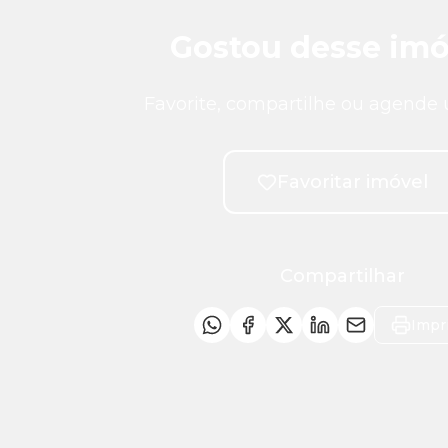
Gostou desse imó
Favorite, compartilhe ou agende 
Favoritar imóvel
Compartilhar
Impr