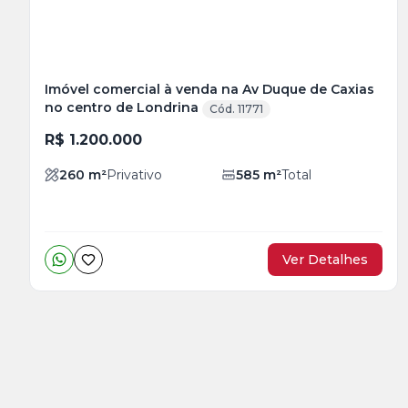
Imóvel comercial à venda na Av Duque de Caxias
no centro de Londrina
Cód. 11771
R$ 1.200.000
260
m²
Privativo
585
m²
Total
Ver Detalhes