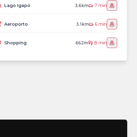
Lago Igapó
3.6km
7 min
Aeroporto
3.1km
6 min
Shopping
662m
8 min