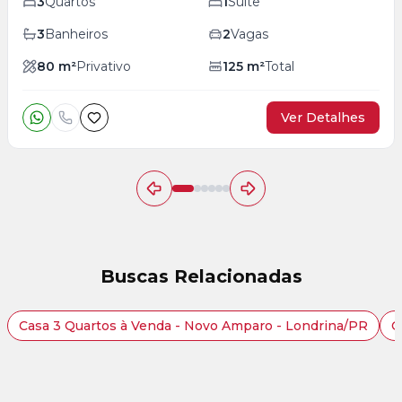
3
Quartos
1
Suíte
3
Banheiros
2
Vagas
80
m²
Privativo
125
m²
Total
Ver Detalhes
Buscas Relacionadas
Casa 3 Quartos à Venda - Novo Amparo - Londrina/PR
C