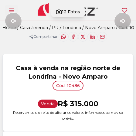
12
Fotos
Abrir menu
Home
/
Casa à venda
/
PR
/
Londrina
/
Novo Amparo
/
Cód. 10
Compartilhar:
Casa à venda na região norte de
Londrina - Novo Amparo
Cód: 10486
R$ 315.000
Venda
Reservamos o direito de alterar os valores informados sem aviso
prévio.