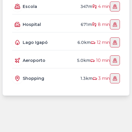
Escola
347m
4 min
Hospital
671m
8 min
Lago Igapó
6.0km
12 min
Aeroporto
5.0km
10 min
Shopping
1.3km
3 min