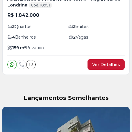
Londrina
Cód. 10991
R$ 1.842.000
3
Quartos
3
Suítes
4
Banheiros
2
Vagas
159
m²
Privativo
Ver Detalhes
Lançamentos Semelhantes