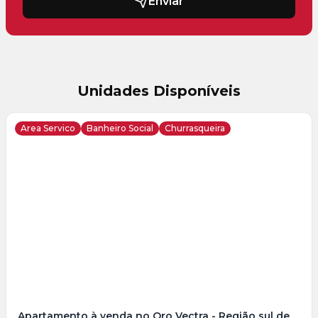
Enviar
Unidades Disponíveis
Area Servico
Banheiro Social
Churrasqueira
Veja
Mais
+
16
foto
s
Apartamento à venda no Oro Vectra - Região sul de