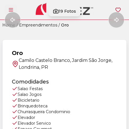
19
Fotos
Abrir menu
Home
/
Empreendimentos
/
Oro
Oro
Camilo Castelo Branco, Jardim São Jorge,
Londrina, PR
Comodidades
Salao Festas
Salao Jogos
Bicicletario
Brinquedoteca
Churrasqueira Condominio
Elevador
Elevador Servico