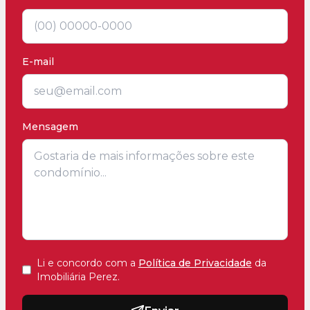
E-mail
Mensagem
Li e concordo com a
Política de Privacidade
da
Imobiliária Perez
.