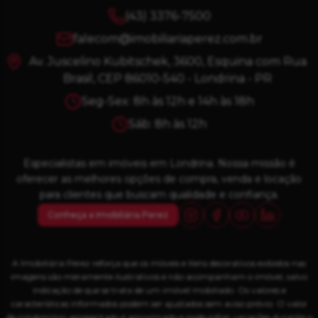
(43) 3376-7500
falecom@imobiliariaperez.com.br
Av. Juscelino Kubitschek, 3600, Esquina com Rua
Brasil, CEP 86010-540 - Londrina - PR
Seg-Sex: 8h às 12h e 14h às 18h
Sáb: 8h às 12h
Especialistas em imóveis em Londrina. Nossa missão é
oferecer as melhores opções de compra, venda e locação
para clientes que buscam qualidade e confiança.
Conheça a Imobiliária Perez
A Imobiliária Perez reforça que os móveis e itens decorativos exibidos nas
imagens são meramente ilustrativos e não acompanham o imóvel, salvo
indicação de que se trata de um imóvel mobiliado. Os valores e
características informados podem ser ajustados sem aviso prévio. O valor
de condomínio apresentado é aproximado e pode sofrer variações durante o