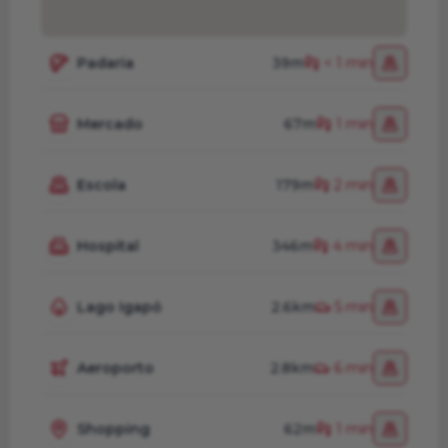
Padaria
39m
< 1 min
Mercado
67m
1 min
Escola
179m
2 min
Hospital
346m
4 min
Lago Igapó
2.6km
5 min
Aeroporto
2.8km
6 min
Shopping
62m
1 min