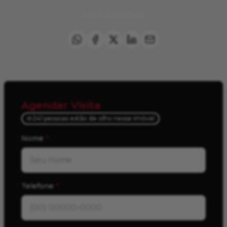
Compartilhar
Agendar Visita
241 pessoas estão de olho nesse imóvel
Nome
*
Telefone
*