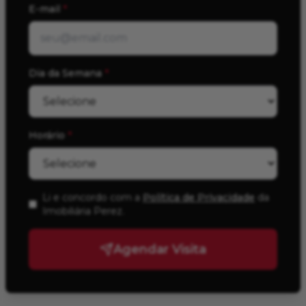
E-mail
*
Dia da Semana
*
Horário
*
Li e concordo com a
Política de Privacidade
da
Imobiliária Perez
.
Agendar Visita