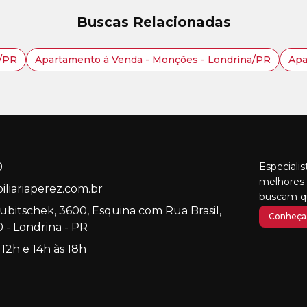
Buscas Relacionadas
a/PR
Apartamento à Venda - Monções - Londrina/PR
Apa
0
Especiali
melhores 
liariaperez.com.br
buscam qu
Kubitschek, 3600, Esquina com Rua Brasil,
Conheça 
 - Londrina - PR
 12h e 14h às 18h