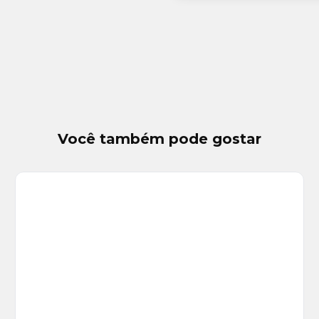
Você também pode gostar
Veja
Mais
+
7
foto
s