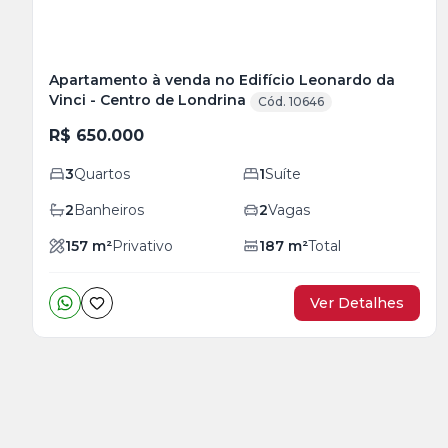
Apartamento à venda no Edifício Leonardo da
Vinci - Centro de Londrina
Cód. 10646
R$ 650.000
3
Quartos
1
Suíte
2
Banheiros
2
Vagas
157
m²
Privativo
187
m²
Total
Ver Detalhes