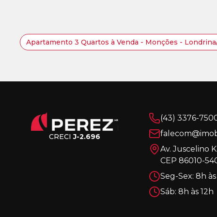
Apartamento 3 Quartos à Venda - Monções - Londrin
(43) 3376-750
falecom@imobi
CRECI
J-2.696
Av. Juscelino 
CEP 86010-540
Seg-Sex: 8h às
Sáb: 8h às 12h