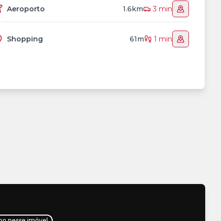
Aeroporto
1.6km
3 min
Shopping
61m
1 min
lho nesse imóvel