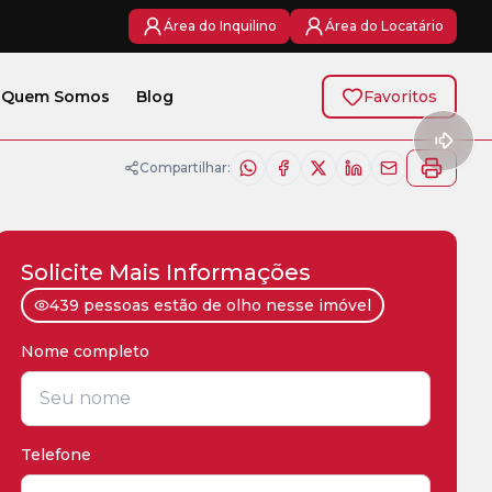
Área do Inquilino
Área do Locatário
Quem Somos
Blog
Favoritos
Compartilhar:
Solicite Mais Informações
439 pessoas estão de olho nesse imóvel
Nome completo
*
Telefone
*