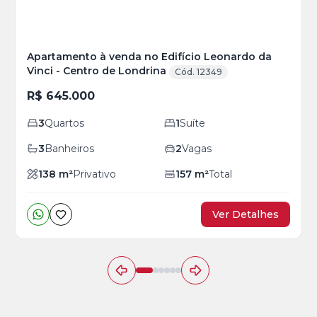
Apartamento à venda no Edifício Leonardo da
Vinci - Centro de Londrina
Cód. 12349
R$ 645.000
3
Quartos
1
Suíte
3
Banheiros
2
Vagas
138
m²
Privativo
157
m²
Total
Ver Detalhes