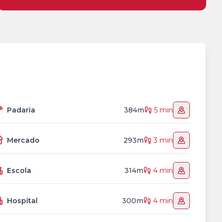
Padaria
384m
5 min
Mercado
293m
3 min
Escola
314m
4 min
Hospital
300m
4 min