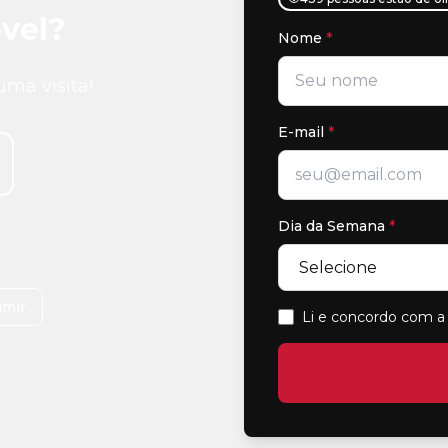
vel?
Nome
*
uma visita!
E-mail
*
Dia da Semana
*
imir
Li e concordo com a