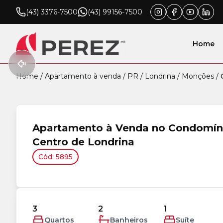
(43) 3376-7500
(43) 99156-7500
Home
Home
/
Apartamento à venda
/
PR
/
Londrina
/
Monções
/
Apartamento à Venda no Condomíni
Centro de Londrina
Cód: 5895
3
2
1
Quartos
Banheiros
Suíte