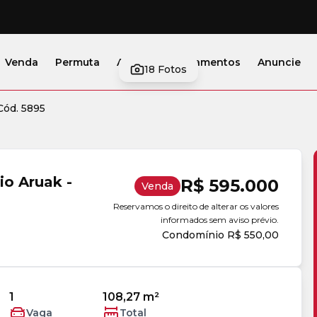
Venda
Permuta
Alugar
Lançamentos
Anuncie
18
Fotos
Cód. 5895
o Aruak -
R$ 595.000
Venda
Reservamos o direito de alterar os valores
informados sem aviso prévio.
Condomínio R$ 550,00
1
108,27 m²
Vaga
Total