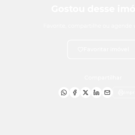
Gostou desse imó
Favorite, compartilhe ou agende 
Favoritar imóvel
Compartilhar
Impr