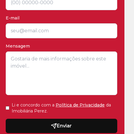
E-mail
Mensagem
Li e concordo com a
Política de Privacidade
da
Imobiliária Perez
.
Enviar