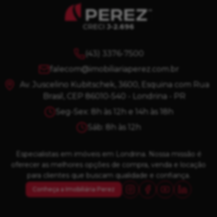
CRECI
J-2.696
(43) 3376-7500
falecom@imobiliariaperez.com.br
Av. Juscelino Kubitschek, 3600, Esquina com Rua
Brasil, CEP 86010-540 - Londrina - PR
Seg-Sex: 8h às 12h e 14h às 18h
Sáb: 8h às 12h
Especialistas em imóveis em Londrina. Nossa missão é
oferecer as melhores opções de compra, venda e locação
para clientes que buscam qualidade e confiança.
Conheça a Imobiliária Perez