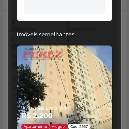
Buscar
3
3
Quartos
Banheiros
1
2
Imóveis semelhantes
Suíte
Vagas
141,42 m²
237,93 m²
Privativos
Total
Area Servico
Banheiro Social
Cozinha Planejada
Despensa
Dormitorio Com
Lavabo
Armario
Sala Jantar
Sala T V
Vila Brasil, Londrina/PR
W C Empregada
R$ 2.200