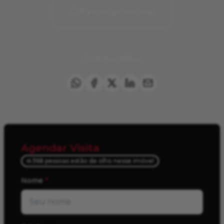
Favoritar imóvel
Compartilhar
Agendar Visita
368 pessoas estão de olho nesse imóvel
Nome
*