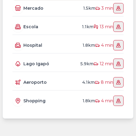
Mercado
1.5km
3 min
Escola
1.1km
13 min
Hospital
1.8km
4 min
Lago Igapó
5.9km
12 min
Aeroporto
4.1km
8 min
Shopping
1.8km
4 min