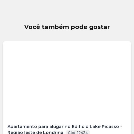
Você também pode gostar
Veja
Mais
+
9
foto
s
Apartamento para alugar no Edifício Lake Picasso -
Região leste de Londrina.
Cód. 12434