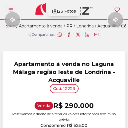
23
Fotos
Abrir menu
Home
/
Apartamento à venda
/
PR
/
Londrina
/
Acquaville
/
Cód
Compartilhar:
Apartamento à venda no Laguna
Málaga região leste de Londrina -
Acquaville
Cód: 12223
R$ 290.000
Venda
Reservamos o direito de alterar os valores informados sem aviso
prévio.
Condomínio R$ 525,00