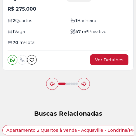
R$ 275.000
2
Quartos
1
Banheiro
1
Vaga
47
m²
Privativo
70
m²
Total
Ver Detalhes
Buscas Relacionadas
Apartamento 2 Quartos à Venda - Acquaville - Londrina/PR