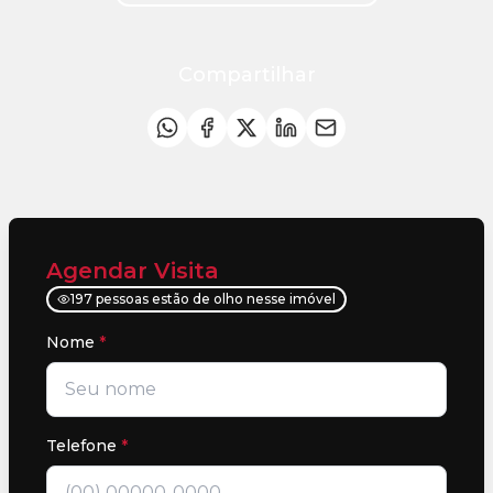
Compartilhar
Agendar Visita
197 pessoas estão de olho nesse imóvel
Nome
*
Telefone
*