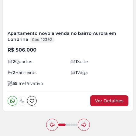
Apartamento novo a venda no bairro Aurora em
Londrina
Cód. 12392
R$ 506.000
2
Quartos
1
Suíte
2
Banheiros
1
Vaga
55
m²
Privativo
Ver Detalhes