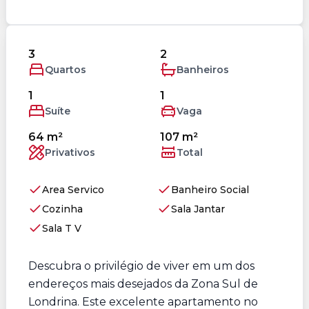
3
2
Quartos
Banheiros
1
1
Suíte
Vaga
64 m²
107 m²
Privativos
Total
Area Servico
Banheiro Social
Cozinha
Sala Jantar
Sala T V
Descubra o privilégio de viver em um dos
endereços mais desejados da Zona Sul de
Londrina. Este excelente apartamento no