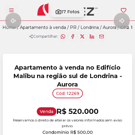
17
Fotos
Abrir menu
Home
/
Apartamento à venda
/
PR
/
Londrina
/
Aurora
/
Cód. 1
Compartilhar:
Apartamento à venda no Edifício
Malibu na região sul de Londrina -
Aurora
Cód: 12269
R$ 520.000
Venda
Reservamos o direito de alterar os valores informados sem aviso
prévio.
Condomínio R$ 500,00