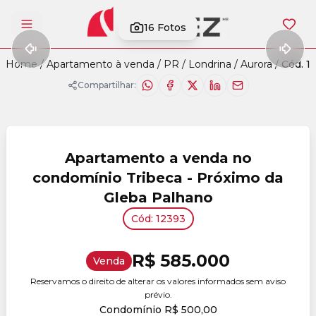
16
Fotos
Abrir menu
Home
/
Apartamento à venda
/
PR
/
Londrina
/
Aurora
/
Cód. 1
Compartilhar:
Apartamento a venda no
condomínio Tribeca - Próximo da
Gleba Palhano
Cód: 12393
R$ 585.000
Venda
Reservamos o direito de alterar os valores informados sem aviso
prévio.
Condomínio R$ 500,00