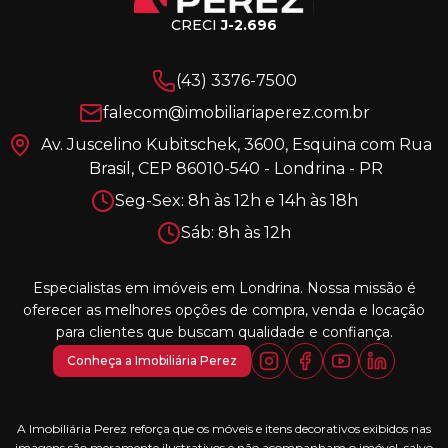
CRECI
J-2.696
(43) 3376-7500
falecom@imobiliariaperez.com.br
Av. Juscelino Kubitschek, 3600, Esquina com Rua
Brasil, CEP 86010-540 - Londrina - PR
Seg-Sex: 8h às 12h e 14h às 18h
Sáb: 8h às 12h
Especialistas em imóveis em Londrina. Nossa missão é
oferecer as melhores opções de compra, venda e locação
para clientes que buscam qualidade e confiança.
Conheça a Imobiliária Perez
A Imobiliária Perez reforça que os móveis e itens decorativos exibidos nas
imagens são meramente ilustrativos e não acompanham o imóvel, salvo