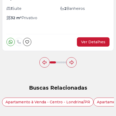
1
Suíte
2
Banheiros
32
m²
Privativo
Ver Detalhes
Buscas Relacionadas
Apartamento à Venda - Centro - Londrina/PR
Apartamen