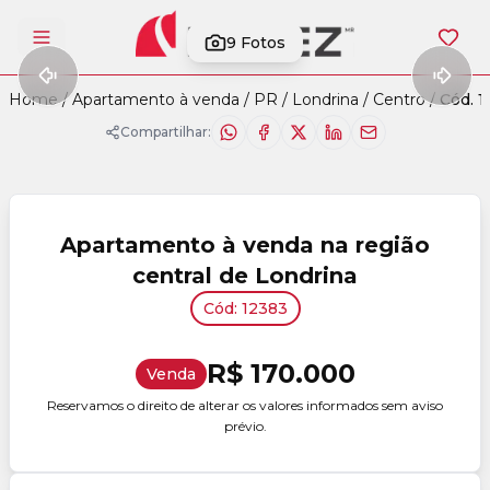
9
Fotos
Abrir menu
Home
/
Apartamento à venda
/
PR
/
Londrina
/
Centro
/
Cód. 
Compartilhar:
Apartamento à venda na região
central de Londrina
Cód: 12383
R$ 170.000
Venda
Reservamos o direito de alterar os valores informados sem aviso
prévio.