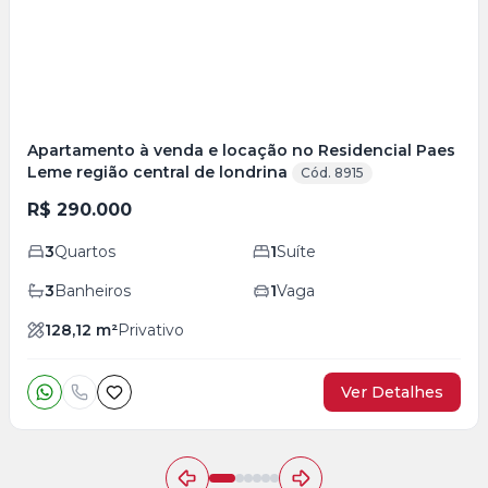
foto
s
Apartamento à venda e locação no Residencial Paes
Leme região central de londrina
Cód. 8915
R$ 290.000
3
Quartos
1
Suíte
3
Banheiros
1
Vaga
128,12
m²
Privativo
Ver Detalhes