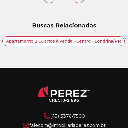
Buscas Relacionadas
Apartamento 2 Quartos à Venda - Centro - Londrina/PR
CRECI
J-2.696
(43) 3376-7500
falecom@imobiliariaperez.com.br