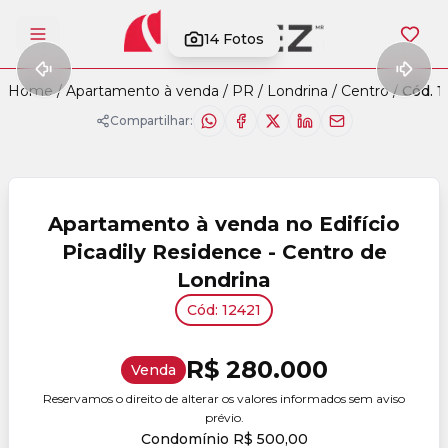
14
Fotos
Abrir menu
Home
/
Apartamento à venda
/
PR
/
Londrina
/
Centro
/
Cód. 1
Compartilhar:
Apartamento à venda no Edifício
Picadily Residence - Centro de
Londrina
Cód: 12421
R$ 280.000
Venda
Reservamos o direito de alterar os valores informados sem aviso
prévio.
Condomínio R$ 500,00