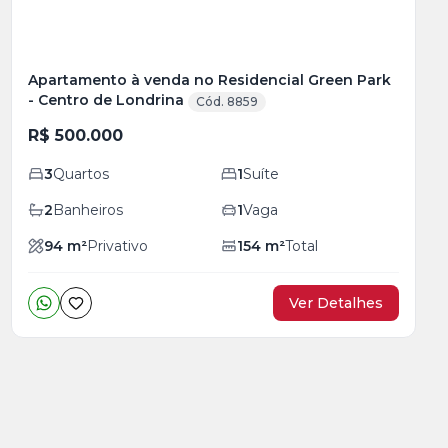
Apartamento à venda no Residencial Green Park
- Centro de Londrina
Cód. 8859
R$ 500.000
3
Quartos
1
Suíte
2
Banheiros
1
Vaga
94
m²
Privativo
154
m²
Total
Ver Detalhes