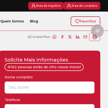
Área do Inquilino
Área do Locatário
Quem Somos
Blog
Favoritos
Compartilhar:
Solicite Mais Informações
162 pessoas estão de olho nesse imóvel
Nome completo
*
Telefone
*