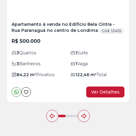
Apartamento à venda no Edifício Bela Cintra -
Rua Paranaguá no centro de Londrina
Cód. 12455
R$ 500.000
3
Quartos
1
Suíte
3
Banheiros
1
Vaga
84,22
m²
Privativo
122,46
m²
Total
Ver Detalhes