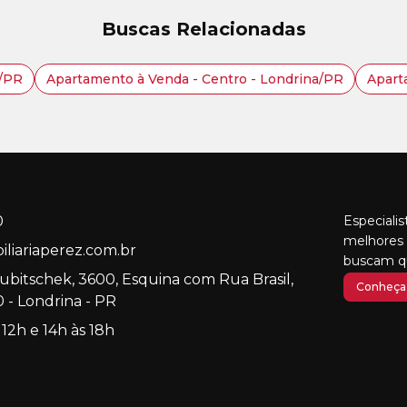
Buscas Relacionadas
a/PR
Apartamento à Venda - Centro - Londrina/PR
Apart
0
Especiali
melhores 
liariaperez.com.br
buscam qu
Kubitschek, 3600, Esquina com Rua Brasil,
Conheça 
 - Londrina - PR
 12h e 14h às 18h