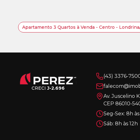
Apartamento 3 Quartos à Venda - Centro - Londrin
(43) 3376-750
falecom@imobi
CRECI
J-2.696
Av. Juscelino 
CEP 86010-540
Seg-Sex: 8h às
Sáb: 8h às 12h