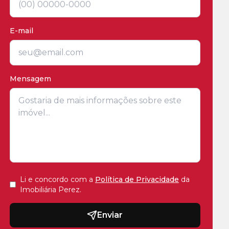
E-mail
Mensagem
Li e concordo com a
Política de Privacidade
da
Imobiliária Perez
.
Enviar