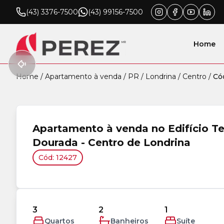
(43) 3376-7500
(43) 99156-7500
Home
Home
/
Apartamento à venda
/
PR
/
Londrina
/
Centro
/
Có
Apartamento à venda no Edifício Te
Dourada - Centro de Londrina
Cód: 12427
3
2
1
Quartos
Banheiros
Suíte