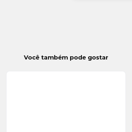
Você também pode gostar
Veja
Mais
+
14
foto
s