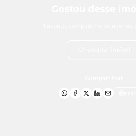
Gostou desse imó
Favorite, compartilhe ou agende 
Favoritar imóvel
Compartilhar
Impr