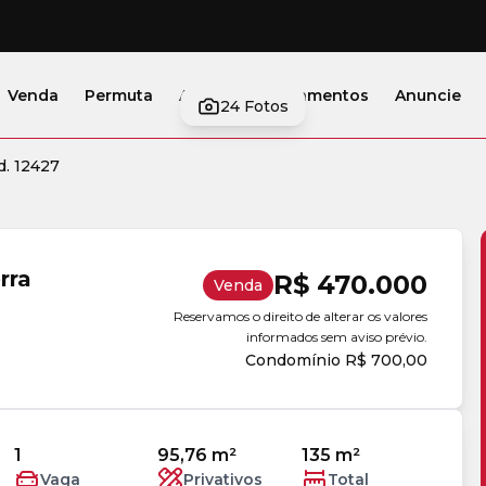
Venda
Permuta
Alugar
Lançamentos
Anuncie
24
Fotos
d. 12427
rra
R$ 470.000
Venda
Reservamos o direito de alterar os valores
informados sem aviso prévio.
Condomínio R$ 700,00
1
95,76 m²
135 m²
Vaga
Privativos
Total