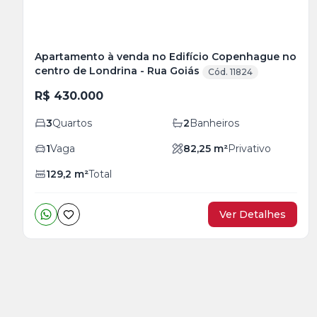
Apartamento à venda no Edifício Copenhague no
centro de Londrina - Rua Goiás
Cód. 11824
R$ 430.000
3
Quartos
2
Banheiros
1
Vaga
82,25
m²
Privativo
129,2
m²
Total
Ver Detalhes