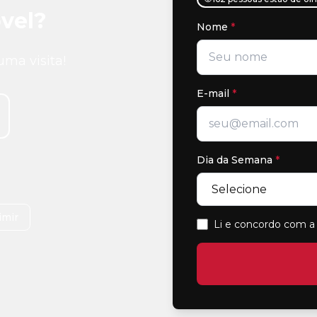
vel?
Nome
*
uma visita!
E-mail
*
Dia da Semana
*
imir
Li e concordo com a