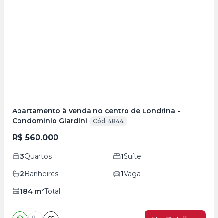
Veja
Mais
+
4
foto
s
Apartamento à venda no centro de Londrina -
Condominio Giardini
Cód. 4844
R$ 560.000
3
Quartos
1
Suíte
2
Banheiros
1
Vaga
184
m²
Total