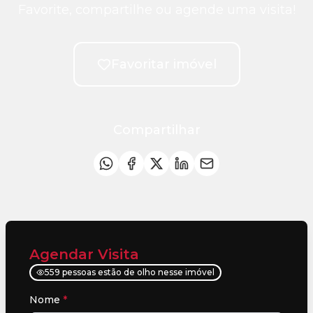
Favorite, compartilhe ou agende uma visita!
Favoritar imóvel
Compartilhar
Agendar Visita
559 pessoas estão de olho nesse imóvel
Nome
*