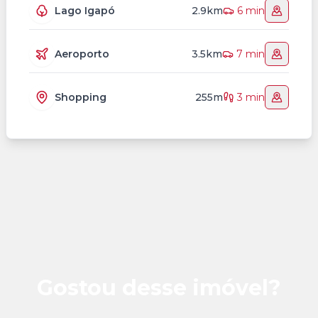
Lago Igapó
2.9km
6 min
Aeroporto
3.5km
7 min
Shopping
255m
3 min
Gostou desse imóvel?