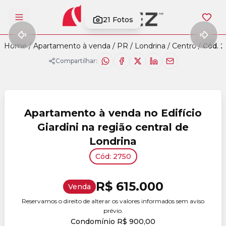
21
Fotos
Abrir menu
Home
/
Apartamento à venda
/
PR
/
Londrina
/
Centro
/
Cód. 
Compartilhar:
Apartamento à venda no Edifício
Giardini na região central de
Londrina
Cód: 2750
R$ 615.000
Venda
Reservamos o direito de alterar os valores informados sem aviso
prévio.
Condomínio R$ 900,00