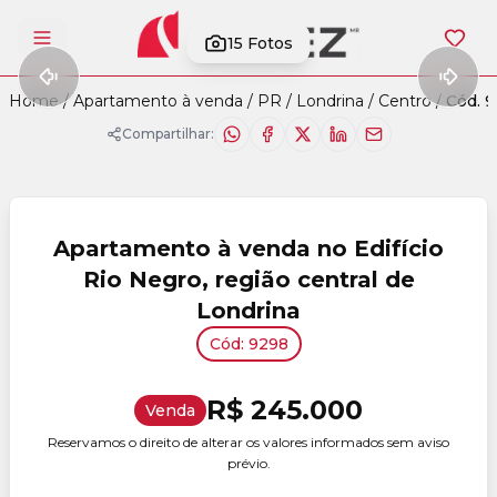
15
Fotos
Abrir menu
Home
/
Apartamento à venda
/
PR
/
Londrina
/
Centro
/
Cód. 
Compartilhar:
Apartamento à venda no Edifício
Rio Negro, região central de
Londrina
Cód: 9298
R$ 245.000
Venda
Reservamos o direito de alterar os valores informados sem aviso
prévio.