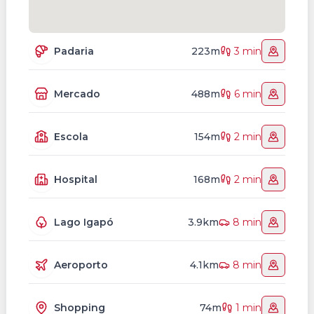
Padaria
223m
3 min
Mercado
488m
6 min
Escola
154m
2 min
Hospital
168m
2 min
Lago Igapó
3.9km
8 min
Aeroporto
4.1km
8 min
Shopping
74m
1 min