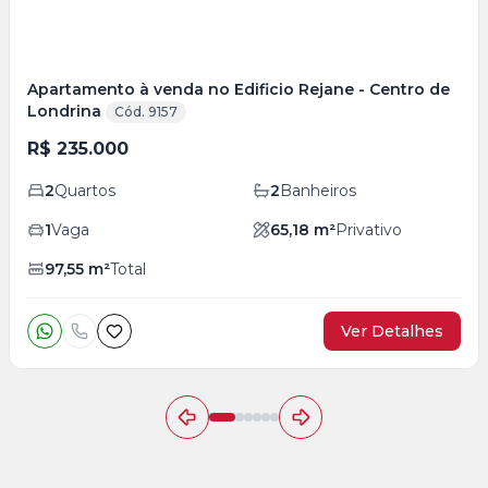
Apartamento à venda no Edificio Rejane - Centro de
Londrina
Cód. 9157
R$ 235.000
2
Quartos
2
Banheiros
1
Vaga
65,18
m²
Privativo
97,55
m²
Total
Ver Detalhes