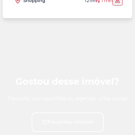
Shopping
121m
1 min
Gostou desse imóvel?
Favorite, compartilhe ou agende uma visita!
Favoritar imóvel