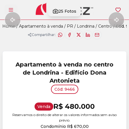
25
Fotos
Abrir menu
Home
/
Apartamento à venda
/
PR
/
Londrina
/
Centro
/
Cód. 
Compartilhar:
Apartamento à venda no centro
de Londrina - Edifício Dona
Antonieta
Cód: 9466
R$ 480.000
Venda
Reservamos o direito de alterar os valores informados sem aviso
prévio.
Condomínio R$ 670,00