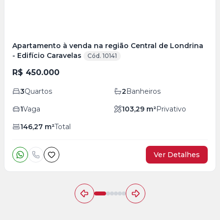
Apartamento à venda na região Central de Londrina
- Edifício Caravelas
Cód. 10141
R$ 450.000
3
Quartos
2
Banheiros
1
Vaga
103,29
m²
Privativo
146,27
m²
Total
Ver Detalhes