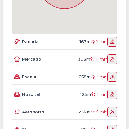
Padaria
163m
2 min
Mercado
303m
4 min
Escola
258m
3 min
Hospital
123m
1 min
Aeroporto
2.5km
5 min