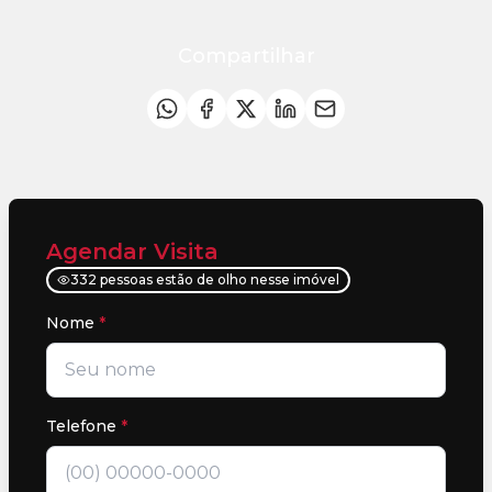
Compartilhar
Agendar Visita
332 pessoas estão de olho nesse imóvel
Nome
*
Telefone
*