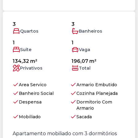
3
3
Quartos
Banheiros
1
1
Suíte
Vaga
134,32 m²
196,07 m²
Privativos
Total
Area Servico
Armario Embutido
Banheiro Social
Cozinha Planejada
Despensa
Dormitorio Com
Armario
Mobiliado
Sacada
Apartamento mobiliado com 3 dormitórios