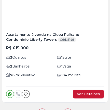
foto
s
Apartamento à venda na Gleba Palhano -
Condomínio Liberty Towers
Cód. 5148
R$ 615.000
3
Quartos
1
Suíte
2
Banheiros
1
Vaga
76
m²
Privativo
104
m²
Total
Ver Detalhes