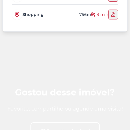
Shopping
756m
9 min
Gostou desse imóvel?
Favorite, compartilhe ou agende uma visita!