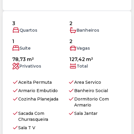
3
2
Quartos
Banheiros
1
2
Suíte
Vagas
78,73 m²
127,42 m²
Privativos
Total
Aceita Permuta
Area Servico
Armario Embutido
Banheiro Social
Cozinha Planejada
Dormitorio Com
Armario
Sacada Com
Sala Jantar
Churrasqueira
Sala T V