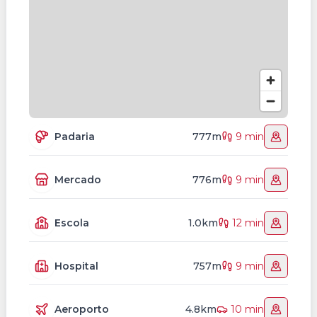
Padaria
777m
9 min
Mercado
776m
9 min
Escola
1.0km
12 min
Hospital
757m
9 min
Aeroporto
4.8km
10 min