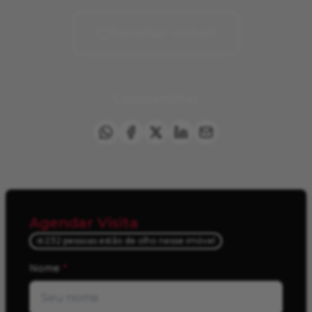
Favoritar imóvel
Compartilhar
Agendar Visita
232 pessoas estão de olho nesse imóvel
Nome
*