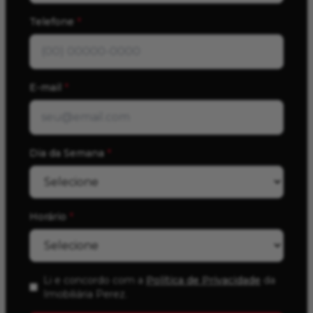
Telefone
*
E-mail
*
Dia da Semana
*
Horário
*
Li e concordo com a
Política de Privacidade
da
Imobiliária Perez
.