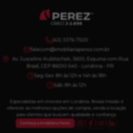
CRECI
J-2.696
(43) 3376-7500
falecom@imobiliariaperez.com.br
Av. Juscelino Kubitschek, 3600, Esquina com Rua
Brasil, CEP 86010-540 - Londrina - PR
Seg-Sex: 8h às 12h e 14h às 18h
Sáb: 8h às 12h
Especialistas em imóveis em Londrina. Nossa missão é
oferecer as melhores opções de compra, venda e locação
para clientes que buscam qualidade e confiança.
Conheça a Imobiliária Perez