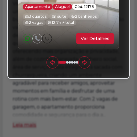
Vivere Palhano, na região sul de Londrina,
Apartamento
Aluguel
Cód. 12178
uma excelente oportunidade para quem
3 quartos
1 suíte
2 banheiros
busca conforto, praticidade e uma localização
2 vagas
12.7m² total
valorizada em um dos endereços mais
desejados da cidade. O imóvel conta com 3
Ver Detalhes
quartos, sendo 1 suíte com armários,
oferecendo mais organização e privacidade,
além de cozinha planejada, banheiro social,
área de serviço e sala integrada à sacada com
churrasqueira, criando um ambiente
agradável para receber amigos, aproveitar
momentos em família e desfrutar de uma
rotina com mais bem-estar. Com 2 vagas de
garagem, o apartamento proporciona
comodidade e segurança para o dia a...
Leia mais