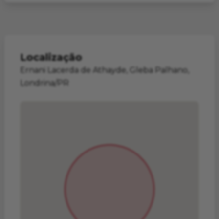
Localização
Ernani Lacerda de Athayde, Gleba Palhano,
Londrina/PR