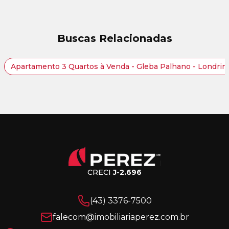
Buscas Relacionadas
Apartamento 3 Quartos à Venda - Gleba Palhano - Londrin
CRECI
J-2.696
(43) 3376-7500
falecom@imobiliariaperez.com.br