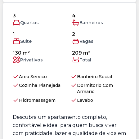
3
4
Quartos
Banheiros
1
2
Suíte
Vagas
130 m²
209 m²
Privativos
Total
Area Servico
Banheiro Social
Cozinha Planejada
Dormitorio Com
Armario
Hidromassagem
Lavabo
Descubra um apartamento completo,
confortável e ideal para quem busca viver
com praticidade, lazer e qualidade de vida em