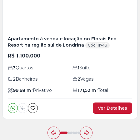
Apartamento à venda e locação no Florais Eco
Resort na região sul de Londrina
Cód. 11743
R$ 1.100.000
3
Quartos
1
Suíte
2
Banheiros
2
Vagas
99,68
m²
Privativo
171,52
m²
Total
Ver Detalhes