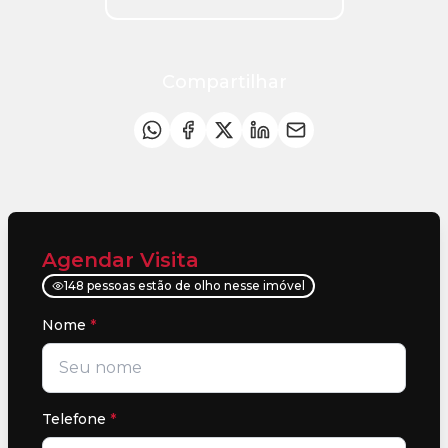
Compartilhar
Agendar Visita
148 pessoas estão de olho nesse imóvel
Nome
*
Telefone
*