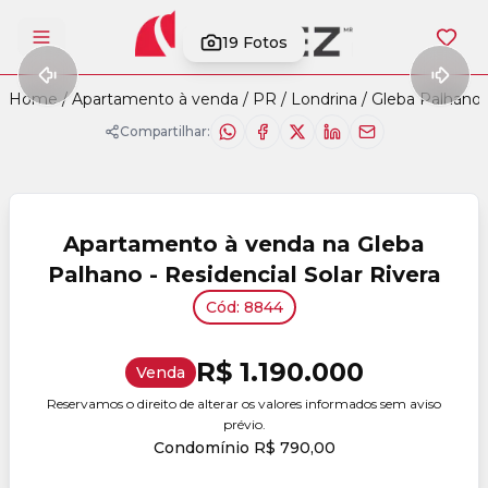
19
Fotos
Abrir menu
Home
/
Apartamento à venda
/
PR
/
Londrina
/
Gleba Palhano
Compartilhar:
Apartamento à venda na Gleba
Palhano - Residencial Solar Rivera
Cód: 8844
R$ 1.190.000
Venda
Reservamos o direito de alterar os valores informados sem aviso
prévio.
Condomínio R$ 790,00