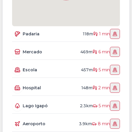
Padaria
118m
1 min
Mercado
469m
6 min
Escola
457m
5 min
Hospital
148m
2 min
Lago Igapó
2.3km
5 min
Aeroporto
3.9km
8 min