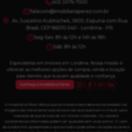
(43) 3376-7500
falecom@imobiliariaperez.com.br
Av. Juscelino Kubitschek, 3600, Esquina com Rua
Brasil, CEP 86010-540 - Londrina - PR
Seg-Sex: 8h às 12h e 14h às 18h
Sáb: 8h às 12h
Especialistas em imóveis em Londrina. Nossa missão é
oferecer as melhores opções de compra, venda e locação
para clientes que buscam qualidade e confiança.
Conheça a Imobiliária Perez
A Imobiliária Perez reforça que os móveis e itens decorativos exibidos nas
imagens são meramente ilustrativos e não acompanham o imóvel, salvo
indicação de que se trata de um imóvel mobiliado. Os valores e
características informados podem ser ajustados sem aviso prévio. O valor
de condomínio apresentado é aproximado e pode sofrer variações durante o