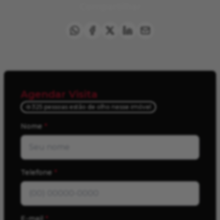
Compartilhar
Agendar Visita
325 pessoas estão de olho nesse imóvel
Nome
*
Telefone
*
E-mail
*