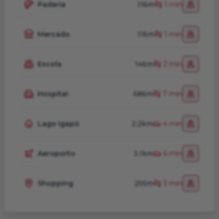
Padaria
116m
1 min
Mercado
116m
1 min
Escola
146m
2 min
Hospital
586m
7 min
Lago Igapó
2.2km
4 min
Aeroporto
3.1km
6 min
Shopping
255m
3 min