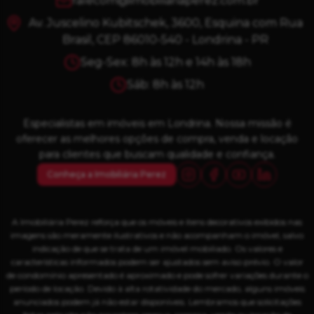
falecom@imobiliariaperez.com.br
Av. Juscelino Kubitschek, 3600, Esquina com Rua
Brasil, CEP 86010-540 - Londrina - PR
Seg-Sex: 8h às 12h e 14h às 18h
Sáb: 8h às 12h
Especialistas em imóveis em Londrina. Nossa missão é
oferecer as melhores opções de compra, venda e locação
para clientes que buscam qualidade e confiança.
Conheça a Imobiliária Perez
A Imobiliária Perez reforça que os móveis e itens decorativos exibidos nas
imagens são meramente ilustrativos e não acompanham o imóvel, salvo
indicação de que se trata de um imóvel mobiliado. Os valores e
características informados podem ser ajustados sem aviso prévio. O valor
de condomínio apresentado é aproximado e pode sofrer variações durante o
período de locação. Devido à alta rotatividade do mercado, alguns imóveis
anunciados podem já não estar disponíveis. Lembramos que solicitações