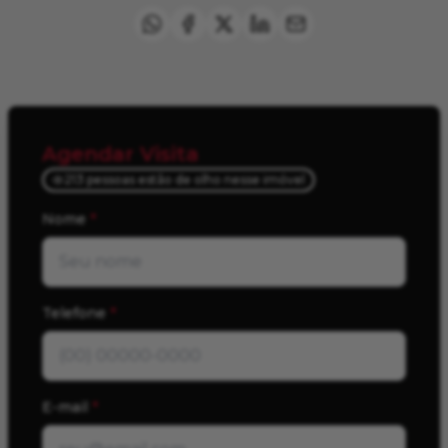
Agendar Visita
213 pessoas estão de olho nesse imóvel
Nome
*
Telefone
*
E-mail
*