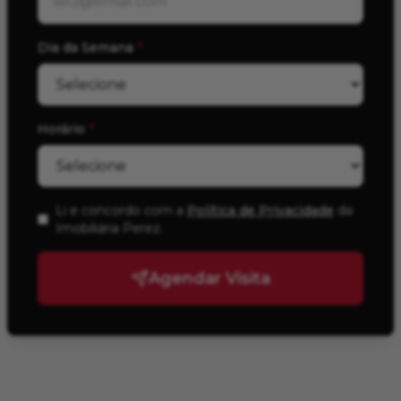
Dia da Semana
*
Horário
*
Li e concordo com a
Política de Privacidade
da
Imobiliária Perez
.
Agendar Visita