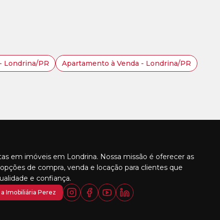
 - Londrina/PR
Apartamento à Venda - Londrina/PR
stas em imóveis em Londrina. Nossa missão é oferecer as
opções de compra, venda e locação para clientes que
alidade e confiança.
a Imobiliária Perez