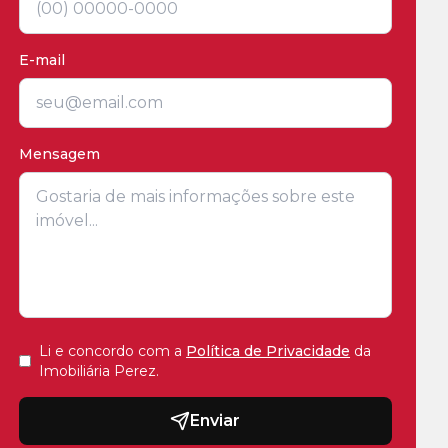
E-mail
Mensagem
Li e concordo com a
Política de Privacidade
da
Imobiliária Perez
.
Enviar