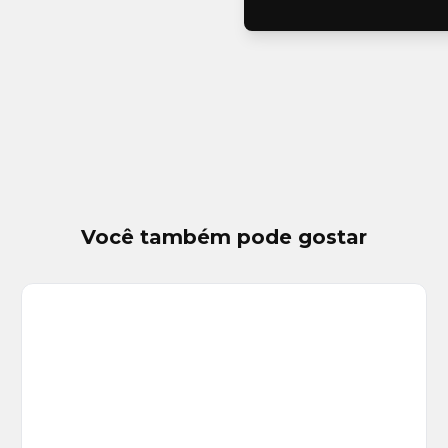
Você também pode gostar
Veja
Mais
+
5
foto
s