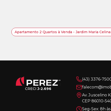
Apartamento 2 Quartos à Venda - Jardim Maria Celina
(43) 3376-750
falecom@imobi
CRECI
J-2.696
Av. Juscelino 
CEP 86010-540
Seg-Sex: 8h às