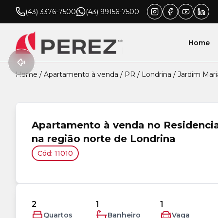
(43) 3376-7500
(43) 99156-7500
Home
Home
/
Apartamento à venda
/
PR
/
Londrina
/
Jardim Mari
Apartamento à venda no Residencia
na região norte de Londrina
Cód: 11010
2
1
1
Quartos
Banheiro
Vaga