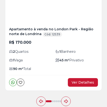
Apartamento à venda no London Park - Região
norte de Londrina
Cód. 12539
R$ 170.000
2
Quartos
1
Banheiro
1
Vaga
45
m²
Privativo
90
m²
Total
Ver Detalhes