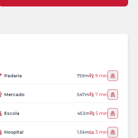
Padaria
759m
9 min
Mercado
547m
7 min
Escola
453m
5 min
Hospital
1.5km
3 min