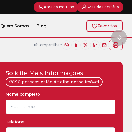
Área do Inquilino
Área do Locatário
Quem Somos
Blog
Favoritos
Compartilhar:
Solicite Mais Informações
190 pessoas estão de olho nesse imóvel
Nome completo
*
Telefone
*