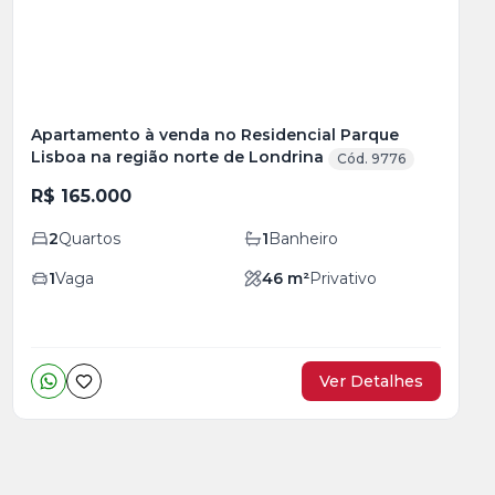
Apartamento à venda no Residencial Parque
Lisboa na região norte de Londrina
Cód. 9776
R$ 165.000
2
Quartos
1
Banheiro
1
Vaga
46
m²
Privativo
Ver Detalhes