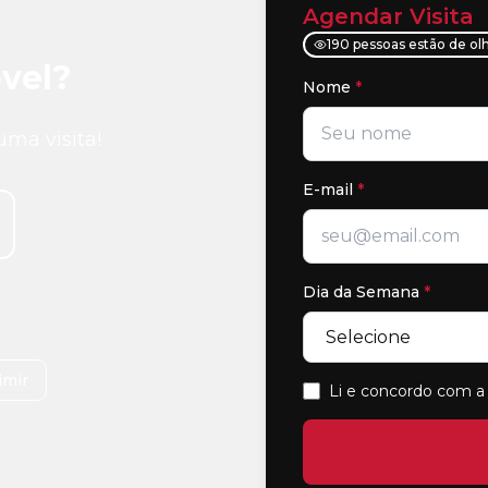
Agendar Visita
190 pessoas estão de ol
vel?
Nome
*
uma visita!
E-mail
*
Dia da Semana
*
imir
Li e concordo com a