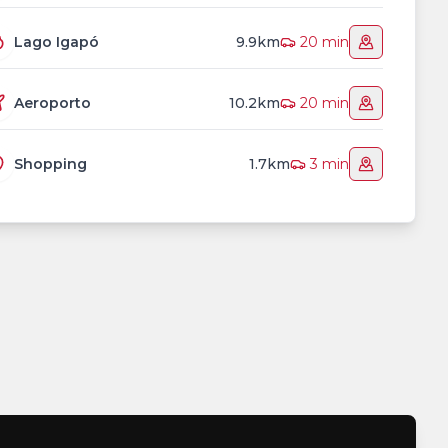
Lago Igapó
9.9km
20 min
Aeroporto
10.2km
20 min
Shopping
1.7km
3 min