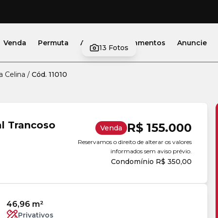
Venda
Permuta
Alugar
Lançamentos
Anuncie
13
Fotos
a Celina
/
Cód. 11010
l Trancoso
R$ 155.000
Venda
Reservamos o direito de alterar os valores
informados sem aviso prévio.
Condomínio R$ 350,00
46,96 m²
Privativos