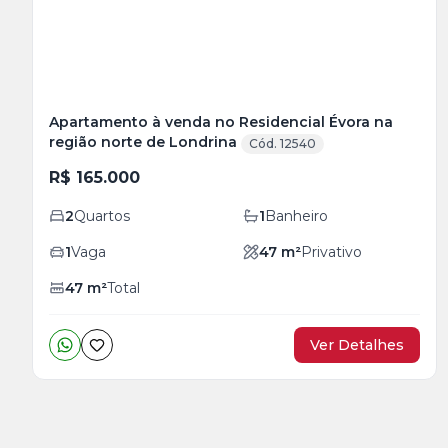
Apartamento à venda no Residencial Évora na
região norte de Londrina
Cód. 12540
R$ 165.000
2
Quartos
1
Banheiro
1
Vaga
47
m²
Privativo
47
m²
Total
Ver Detalhes