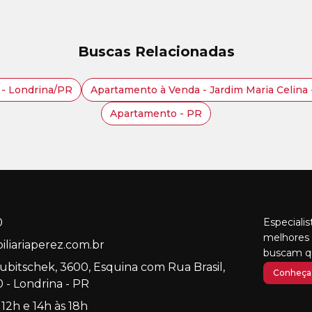
Buscas Relacionadas
 - Londrina/PR
Apartamento à Venda - Jardim Maria Celina
Apartamento - PR
0
Especiali
melhores 
liariaperez.com.br
buscam qu
Kubitschek, 3600, Esquina com Rua Brasil,
Conheça 
 - Londrina - PR
 12h e 14h às 18h