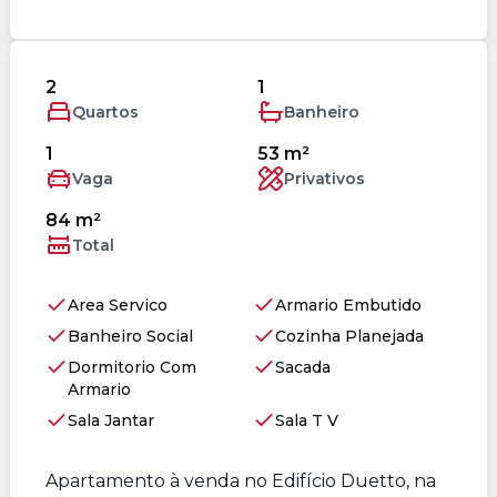
2
1
Quartos
Banheiro
1
53 m²
Vaga
Privativos
84 m²
Total
Area Servico
Armario Embutido
Banheiro Social
Cozinha Planejada
Dormitorio Com
Sacada
Armario
Sala Jantar
Sala T V
Apartamento à venda no Edifício Duetto, na