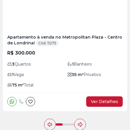
Apartamento à venda no Metropolitan Plaza - Centro
de Londrina!
Cód. 11275
R$ 300.000
3
Quartos
1
Banheiro
1
Vaga
55
m²
Privativo
75
m²
Total
Ver Detalhes