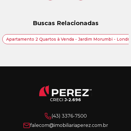
Buscas Relacionadas
Apartamento 2 Quartos à Venda - Jardim Morumbi - Londr
CRECI
J-2.696
(43) 3376-7500
falecom@imobiliariaperez.com.br