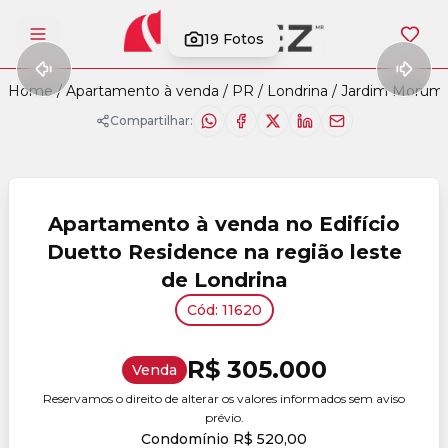
19
Fotos
Abrir menu
Home
/
Apartamento à venda
/
PR
/
Londrina
/
Jardim Morumb
Compartilhar:
Apartamento à venda no Edifício
Duetto Residence na região leste
de Londrina
Cód: 11620
R$ 305.000
Venda
Reservamos o direito de alterar os valores informados sem aviso
prévio.
Condomínio R$ 520,00