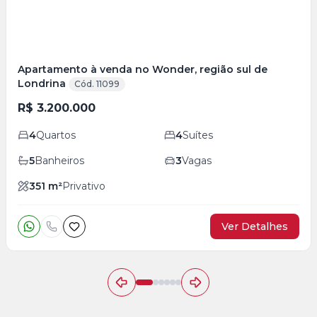
Apartamento à venda no Wonder, região sul de
Londrina
Cód. 11099
R$ 3.200.000
4
Quartos
4
Suítes
5
Banheiros
3
Vagas
351
m²
Privativo
Ver Detalhes