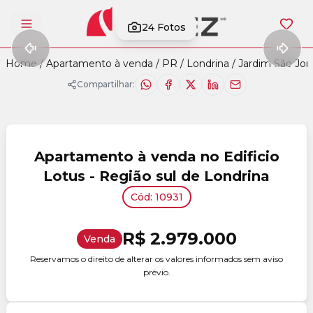
24
Fotos
Abrir menu
Home
/
Apartamento à venda
/
PR
/
Londrina
/
Jardim São Jor
Compartilhar:
Apartamento à venda no Edificio
Lotus - Região sul de Londrina
Cód: 10931
R$ 2.979.000
Venda
Reservamos o direito de alterar os valores informados sem aviso
prévio.