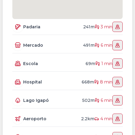
Padaria
241m
3 min
Mercado
491m
6 min
Escola
69m
1 min
Hospital
668m
8 min
Lago Igapó
502m
6 min
Aeroporto
2.2km
4 min