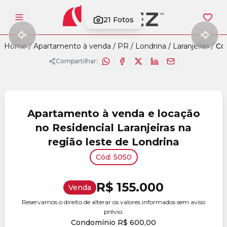
21
Fotos
Abrir menu
Home
/
Apartamento à venda
/
PR
/
Londrina
/
Laranjeiras
/
Có
Compartilhar:
Apartamento à venda e locação
no Residencial Laranjeiras na
região leste de Londrina
Cód: 5050
R$ 155.000
Venda
Reservamos o direito de alterar os valores informados sem aviso
prévio.
Condomínio R$ 600,00