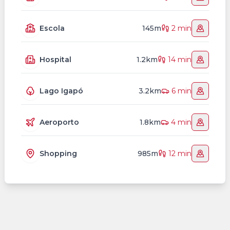
Escola
145m
2 min
Hospital
1.2km
14 min
Lago Igapó
3.2km
6 min
Aeroporto
1.8km
4 min
Shopping
985m
12 min