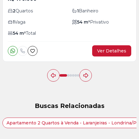
2
Quartos
1
Banheiro
1
Vaga
54
m²
Privativo
54
m²
Total
Ver Detalhes
Buscas Relacionadas
Apartamento 2 Quartos à Venda - Laranjeiras - Londrina/P