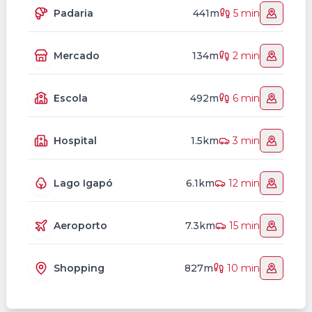
Padaria
441m
5 min
Mercado
134m
2 min
Escola
492m
6 min
Hospital
1.5km
3 min
Lago Igapó
6.1km
12 min
Aeroporto
7.3km
15 min
Shopping
827m
10 min