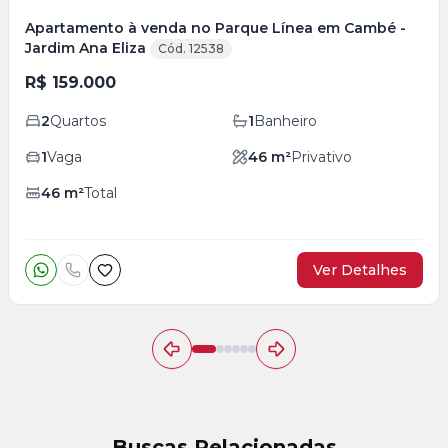
Apartamento à venda no Parque Línea em Cambé -
Jardim Ana Eliza
Cód. 12538
R$ 159.000
2
Quartos
1
Banheiro
1
Vaga
46
m²
Privativo
46
m²
Total
Ver Detalhes
Buscas Relacionadas