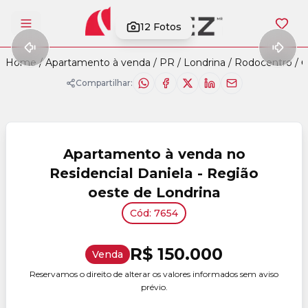
12
Fotos
Abrir menu
Home
/
Apartamento à venda
/
PR
/
Londrina
/
Rodocentro
/
C
Compartilhar:
Apartamento à venda no
Residencial Daniela - Região
oeste de Londrina
Cód: 7654
R$ 150.000
Venda
Reservamos o direito de alterar os valores informados sem aviso
prévio.