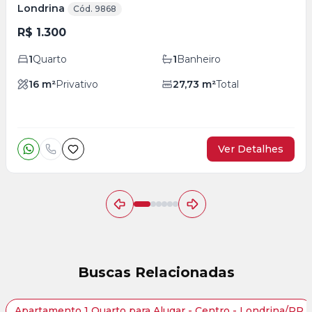
Londrina
Cód. 9868
R$ 1.300
1
Quarto
1
Banheiro
16
m²
Privativo
27,73
m²
Total
Ver Detalhes
Buscas Relacionadas
Apartamento 1 Quarto para Alugar - Centro - Londrina/PR