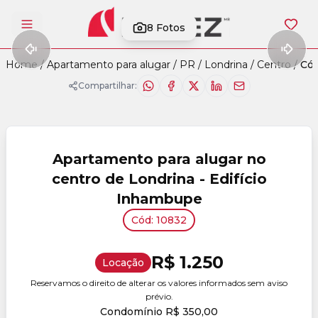
8
Fotos
Abrir menu
Home
/
Apartamento para alugar
/
PR
/
Londrina
/
Centro
/
Cód
Compartilhar:
Apartamento para alugar no
centro de Londrina - Edifício
Inhambupe
Cód: 10832
R$ 1.250
Locação
Reservamos o direito de alterar os valores informados sem aviso
prévio.
Condomínio R$ 350,00