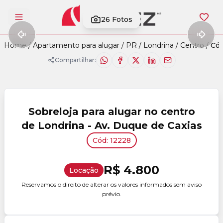
26
Fotos
Abrir menu
Home
/
Apartamento para alugar
/
PR
/
Londrina
/
Centro
/
Cód
Compartilhar:
Sobreloja para alugar no centro
de Londrina - Av. Duque de Caxias
Cód: 12228
R$ 4.800
Locação
Reservamos o direito de alterar os valores informados sem aviso
prévio.