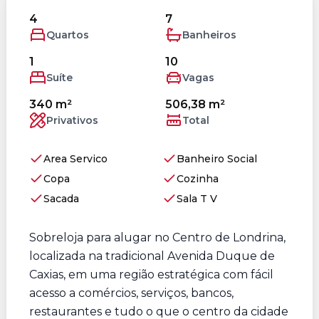
4
7
Quartos
Banheiros
1
10
Suíte
Vagas
340 m²
506,38 m²
Privativos
Total
Area Servico
Banheiro Social
Copa
Cozinha
Sacada
Sala T V
Sobreloja para alugar no Centro de Londrina,
localizada na tradicional Avenida Duque de
Caxias, em uma região estratégica com fácil
acesso a comércios, serviços, bancos,
restaurantes e tudo o que o centro da cidade