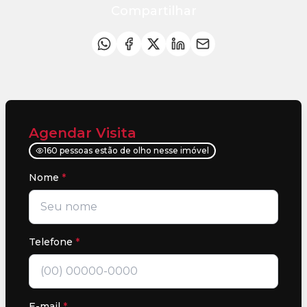
Compartilhar
Agendar Visita
160 pessoas estão de olho nesse imóvel
Nome
*
Telefone
*
E-mail
*