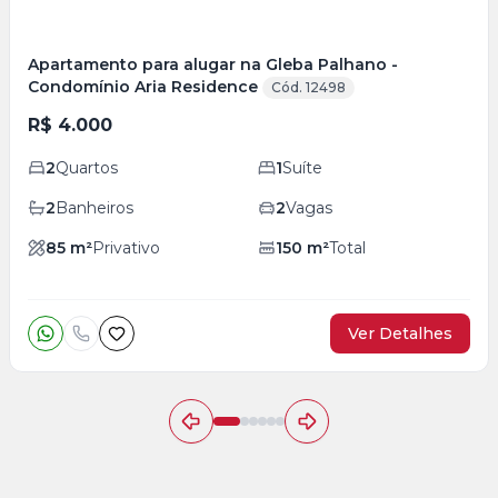
Apartamento para alugar na Gleba Palhano -
Condomínio Aria Residence
Cód. 12498
R$ 4.000
2
Quartos
1
Suíte
2
Banheiros
2
Vagas
85
m²
Privativo
150
m²
Total
Ver Detalhes