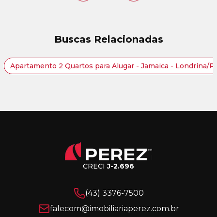
Buscas Relacionadas
Apartamento 2 Quartos para Alugar - Jamaica - Londrina/P
CRECI
J-2.696
(43) 3376-7500
falecom@imobiliariaperez.com.br