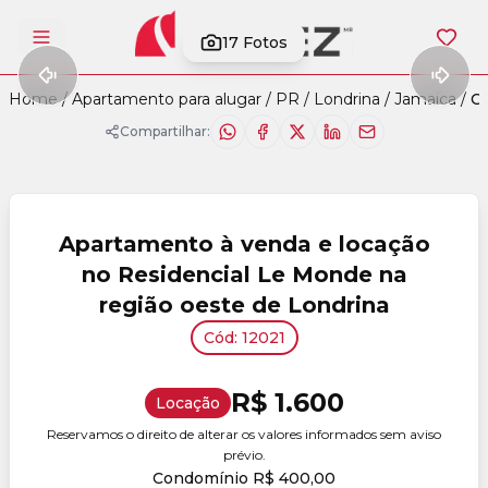
17
Fotos
Abrir menu
Home
/
Apartamento para alugar
/
PR
/
Londrina
/
Jamaica
/
Có
Compartilhar:
Apartamento à venda e locação
no Residencial Le Monde na
região oeste de Londrina
Cód: 12021
R$ 1.600
Locação
Reservamos o direito de alterar os valores informados sem aviso
prévio.
Condomínio R$ 400,00