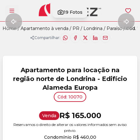
19
Fotos
Abrir menu
Home
/
Apartamento à venda
/
PR
/
Londrina
/
Paraíso
/
Cód. 
Compartilhar:
Apartamento para locação na
região norte de Londrina - Edifício
Alameda Europa
Cód: 10070
R$ 165.000
Venda
Reservamos o direito de alterar os valores informados sem aviso
prévio.
Condomínio R$ 460,00