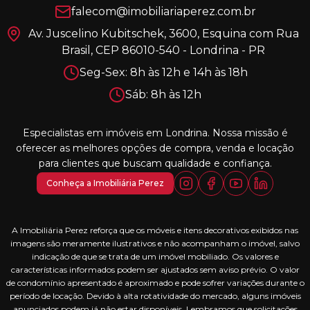
falecom@imobiliariaperez.com.br
Av. Juscelino Kubitschek, 3600, Esquina com Rua
Brasil, CEP 86010-540 - Londrina - PR
Seg-Sex: 8h às 12h e 14h às 18h
Sáb: 8h às 12h
Especialistas em imóveis em Londrina. Nossa missão é
oferecer as melhores opções de compra, venda e locação
para clientes que buscam qualidade e confiança.
Conheça a Imobiliária Perez
A Imobiliária Perez reforça que os móveis e itens decorativos exibidos nas
imagens são meramente ilustrativos e não acompanham o imóvel, salvo
indicação de que se trata de um imóvel mobiliado. Os valores e
características informados podem ser ajustados sem aviso prévio. O valor
de condomínio apresentado é aproximado e pode sofrer variações durante o
período de locação. Devido à alta rotatividade do mercado, alguns imóveis
anunciados podem já não estar disponíveis. Lembramos que solicitações