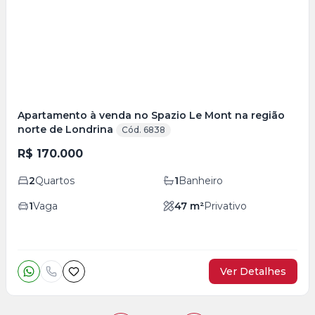
+
34
foto
s
Apartamento à venda no Spazio Le Mont na região
norte de Londrina
Cód. 6838
R$ 170.000
2
Quartos
1
Banheiro
1
Vaga
47
m²
Privativo
Ver Detalhes