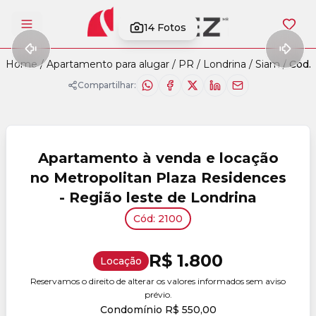
14
Fotos
Abrir menu
Home
/
Apartamento para alugar
/
PR
/
Londrina
/
Siam
/
Cód.
Compartilhar:
Apartamento à venda e locação
no Metropolitan Plaza Residences
- Região leste de Londrina
Cód: 2100
R$ 1.800
Locação
Reservamos o direito de alterar os valores informados sem aviso
prévio.
Condomínio R$ 550,00