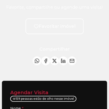
Favorite, compartilhe ou agende uma visita!
Favoritar imóvel
Compartilhar
Agendar Visita
159 pessoas estão de olho nesse imóvel
Nome
*