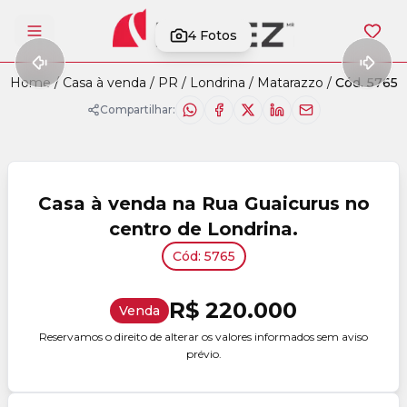
4
Fotos
Abrir menu
Home
/
Casa à venda
/
PR
/
Londrina
/
Matarazzo
/
Cód. 5765
Compartilhar:
Casa à venda na Rua Guaicurus no
centro de Londrina.
Cód: 5765
R$ 220.000
Venda
Reservamos o direito de alterar os valores informados sem aviso
prévio.