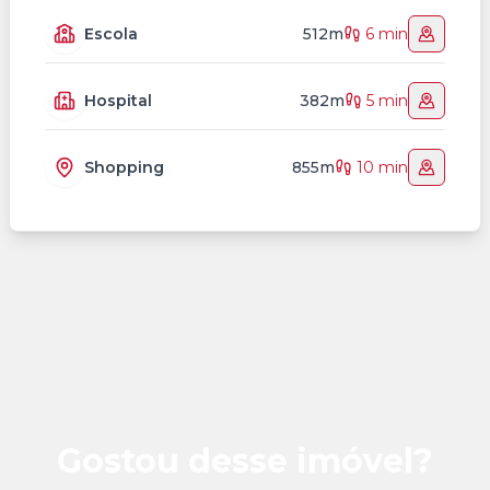
Escola
512m
6 min
Hospital
382m
5 min
Shopping
855m
10 min
Gostou desse imóvel?