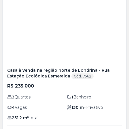
Veja
Mais
+
20
foto
s
Casa à venda na região norte de Londrina - Rua
Estação Ecológica Esmeralda
Cód. 7562
R$ 235.000
3
Quartos
1
Banheiro
4
Vagas
130
m²
Privativo
251,2
m²
Total