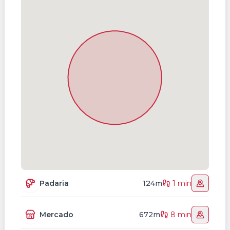
Padaria
124m
1 min
Mercado
672m
8 min