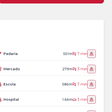
Padaria
551m
7 min
Mercado
279m
3 min
Escola
586m
7 min
Hospital
1.6km
3 min