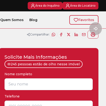
Área do Inquilino
Área do Locatário
Quem Somos
Blog
Favoritos
Compartilhar:
Solicite Mais Informações
245 pessoas estão de olho nesse imóvel
Nome completo
*
Telefone
*