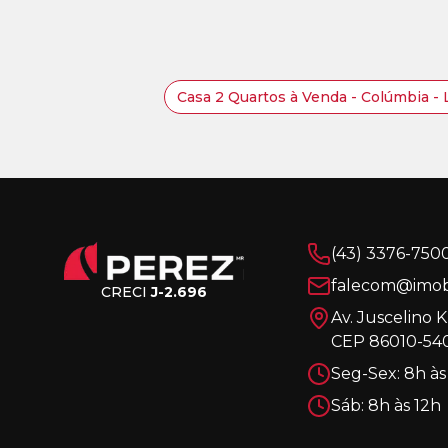
Casa 2 Quartos à Venda - Colúmbia -
(43) 3376-750
falecom@imobi
CRECI
J-2.696
Av. Juscelino 
CEP 86010-540
Seg-Sex: 8h às
Sáb: 8h às 12h