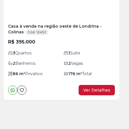
Casa à venda na região oeste de Londrina -
Colinas
Cód. 12452
R$ 395.000
3
Quartos
1
Suíte
2
Banheiros
2
Vagas
86
m²
Privativo
176
m²
Total
Ver Detalhes