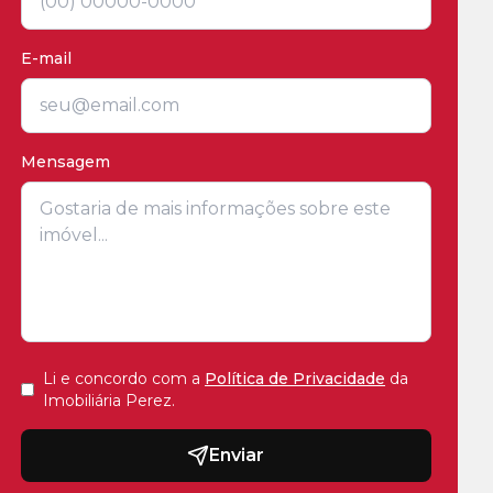
E-mail
Mensagem
Li e concordo com a
Política de Privacidade
da
Imobiliária Perez
.
Enviar