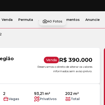
Venda
Permuta
Alugar
Lançamentos
Anuncie
40
Fotos
2
região
R$ 390.000
Venda
Reservamos o direito de alterar os valores
informados sem aviso prévio.
2
93,21 m²
202 m²
Vagas
Privativos
Total