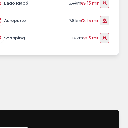
Lago Igapó
6.4km
13 min
Aeroporto
7.8km
16 min
Shopping
1.6km
3 min