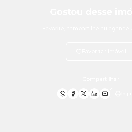
Gostou desse imó
Favorite, compartilhe ou agende 
Favoritar imóvel
Compartilhar
Impr