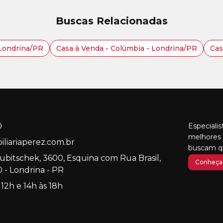
Buscas Relacionadas
 Londrina/PR
Casa à Venda - Colúmbia - Londrina/PR
Cas
0
Especiali
melhores 
liariaperez.com.br
buscam qu
Kubitschek, 3600, Esquina com Rua Brasil,
Conheça 
 - Londrina - PR
 12h e 14h às 18h