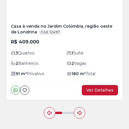
Casa à venda no Jardim Colúmbia, região oeste
de Londrina
Cód. 12497
R$ 409.000
3
Quartos
1
Suíte
2
Banheiros
2
Vagas
91
m²
Privativo
180
m²
Total
Ver Detalhes