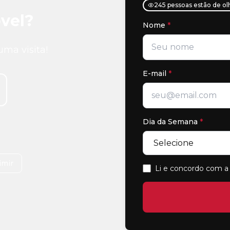
245 pessoas estão de ol
vel?
Nome
*
uma visita!
E-mail
*
Dia da Semana
*
imir
Li e concordo com a