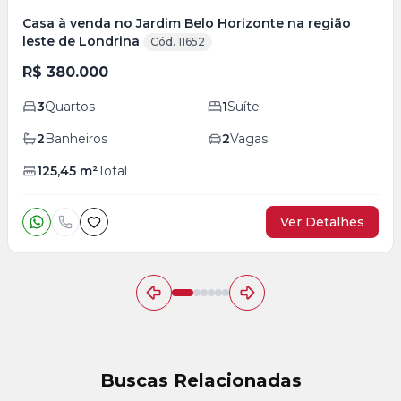
Casa à venda no Jardim Belo Horizonte na região
leste de Londrina
Cód. 11652
R$ 380.000
3
Quartos
1
Suíte
2
Banheiros
2
Vagas
125,45
m²
Total
Ver Detalhes
Buscas Relacionadas