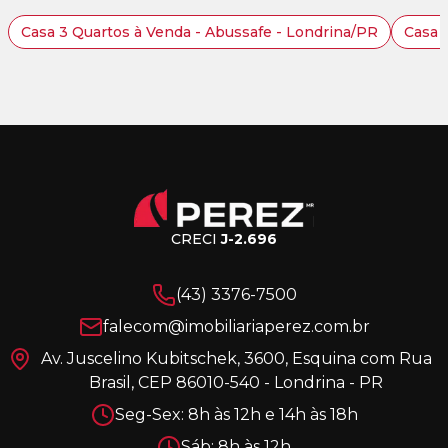
Casa 3 Quartos à Venda - Abussafe - Londrina/PR
Casa 
CRECI
J-2.696
(43) 3376-7500
falecom@imobiliariaperez.com.br
Av. Juscelino Kubitschek, 3600, Esquina com Rua
Brasil, CEP 86010-540 - Londrina - PR
Seg-Sex: 8h às 12h e 14h às 18h
Sáb: 8h às 12h