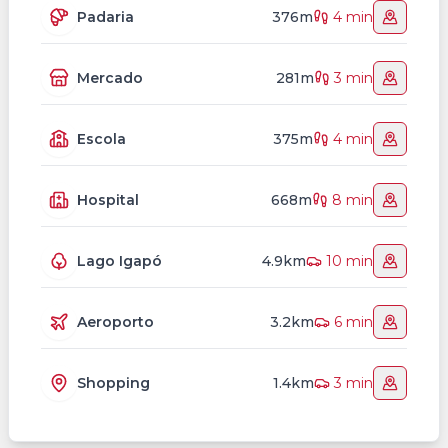
Padaria
376m
4 min
Mercado
281m
3 min
Escola
375m
4 min
Hospital
668m
8 min
Lago Igapó
4.9km
10 min
Aeroporto
3.2km
6 min
Shopping
1.4km
3 min