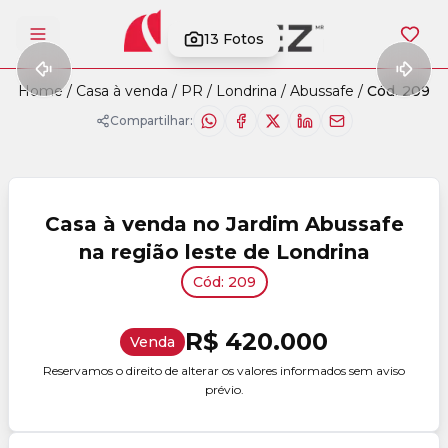
13
Fotos
Abrir menu
Home
/
Casa à venda
/
PR
/
Londrina
/
Abussafe
/
Cód. 209
Compartilhar:
Casa à venda no Jardim Abussafe
na região leste de Londrina
Cód: 209
R$ 420.000
Venda
Reservamos o direito de alterar os valores informados sem aviso
prévio.