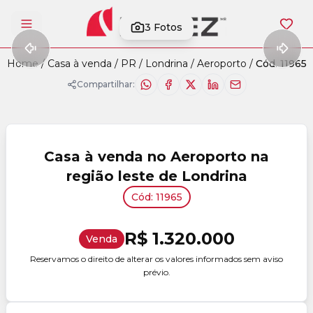
3
Fotos
Abrir menu
Home
/
Casa à venda
/
PR
/
Londrina
/
Aeroporto
/
Cód. 11965
Compartilhar:
Casa à venda no Aeroporto na
região leste de Londrina
Cód: 11965
R$ 1.320.000
Venda
Reservamos o direito de alterar os valores informados sem aviso
prévio.