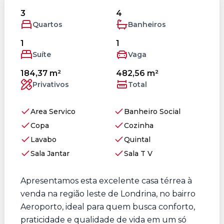
3
4
Quartos
Banheiros
1
1
Suíte
Vaga
184,37 m²
482,56 m²
Privativos
Total
Area Servico
Banheiro Social
Copa
Cozinha
Lavabo
Quintal
Sala Jantar
Sala T V
Apresentamos esta excelente casa térrea à
venda na região leste de Londrina, no bairro
Aeroporto, ideal para quem busca conforto,
praticidade e qualidade de vida em um só