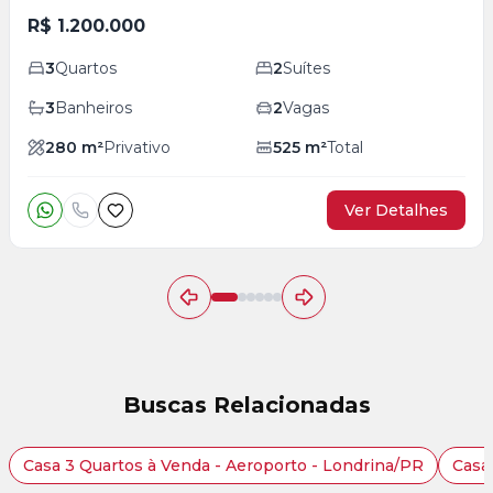
R$ 1.200.000
3
Quartos
2
Suítes
3
Banheiros
2
Vagas
280
m²
Privativo
525
m²
Total
Ver Detalhes
Buscas Relacionadas
Casa 3 Quartos à Venda - Aeroporto - Londrina/PR
Casa