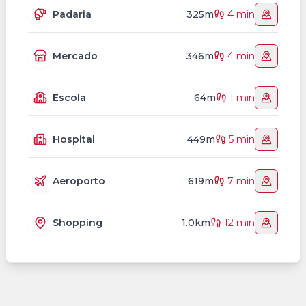
Padaria
325m
4 min
Mercado
346m
4 min
Escola
64m
1 min
Hospital
449m
5 min
Aeroporto
619m
7 min
Shopping
1.0km
12 min