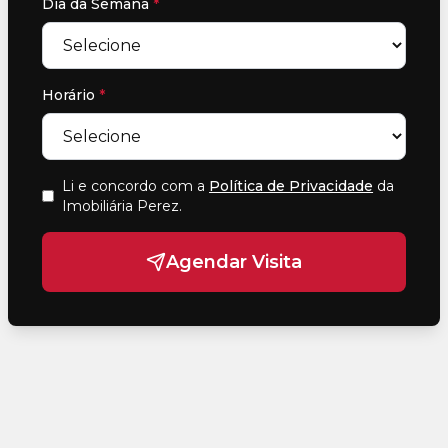
Dia da Semana
*
Horário
*
Li e concordo com a
Política de Privacidade
da
Imobiliária Perez
.
Agendar Visita