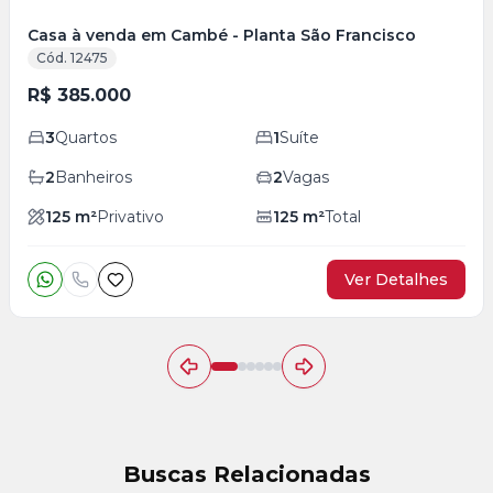
Casa à venda em Cambé - Planta São Francisco
Cód. 12475
R$ 385.000
3
Quartos
1
Suíte
2
Banheiros
2
Vagas
125
m²
Privativo
125
m²
Total
Ver Detalhes
Buscas Relacionadas