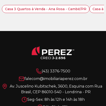
Casa 3 Quartos à Venda - Ana Rosa - Cambé/PR
Casa à 
CRECI
J-2.696
(43) 3376-7500
falecom@imobiliariaperez.com.br
Av. Juscelino Kubitschek, 3600, Esquina com Rua
Brasil, CEP 86010-540 - Londrina - PR
Seg-Sex: 8h às 12h e 14h às 18h