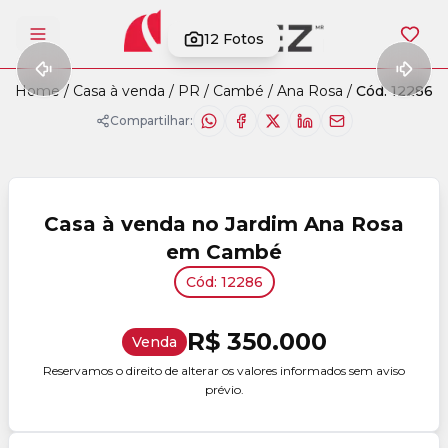
12
Fotos
Abrir menu
Home
/
Casa à venda
/
PR
/
Cambé
/
Ana Rosa
/
Cód. 12286
Compartilhar:
Casa à venda no Jardim Ana Rosa
em Cambé
Cód: 12286
R$ 350.000
Venda
Reservamos o direito de alterar os valores informados sem aviso
prévio.