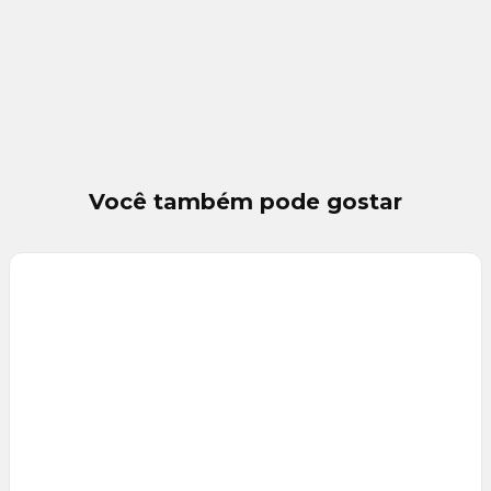
Você também pode gostar
Veja
Mais
+
11
foto
s