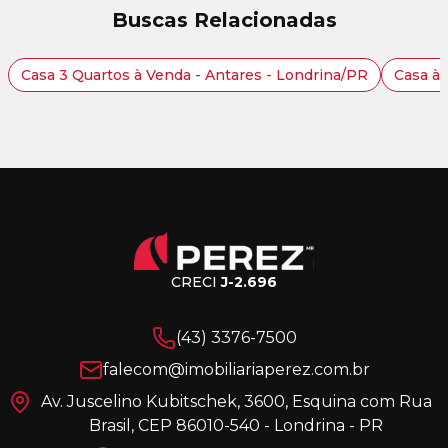
Buscas Relacionadas
Casa 3 Quartos à Venda - Antares - Londrina/PR
Casa à 
CRECI
J-2.696
(43) 3376-7500
falecom@imobiliariaperez.com.br
Av. Juscelino Kubitschek, 3600, Esquina com Rua
Brasil, CEP 86010-540 - Londrina - PR