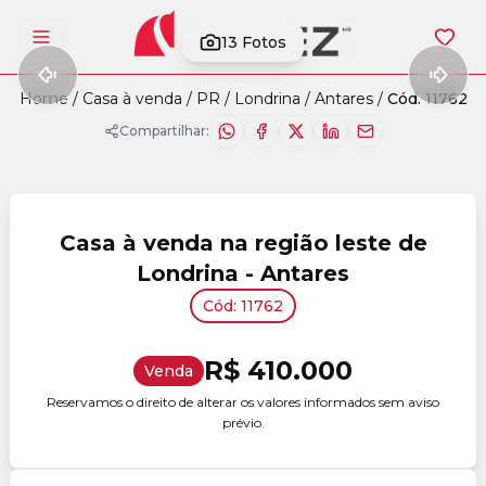
13
Fotos
Abrir menu
Home
/
Casa à venda
/
PR
/
Londrina
/
Antares
/
Cód. 11762
Compartilhar:
Casa à venda na região leste de
Londrina - Antares
Cód: 11762
R$ 410.000
Venda
Reservamos o direito de alterar os valores informados sem aviso
prévio.