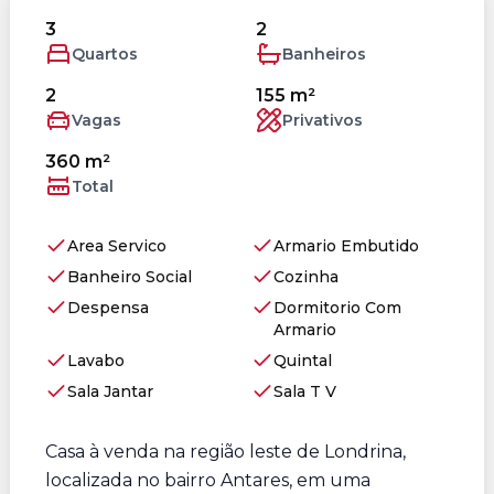
3
2
Quartos
Banheiros
2
155 m²
Vagas
Privativos
360 m²
Total
Area Servico
Armario Embutido
Banheiro Social
Cozinha
Despensa
Dormitorio Com
Armario
Lavabo
Quintal
Sala Jantar
Sala T V
Casa à venda na região leste de Londrina,
localizada no bairro Antares, em uma