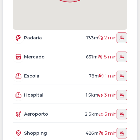
Padaria
133m
2 min
Mercado
651m
8 min
Escola
78m
1 min
Hospital
1.5km
3 min
Aeroporto
2.3km
5 min
Shopping
426m
5 min