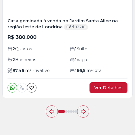
Casa geminada à venda no Jardim Santa Alice na
região leste de Londrina
Cód. 12210
R$ 380.000
2
Quartos
1
Suíte
2
Banheiros
1
Vaga
97,46
m²
Privativo
166,5
m²
Total
Ver Detalhes