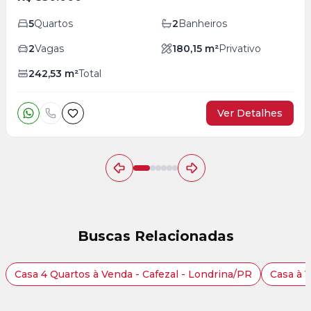
5
Quartos
2
Banheiros
2
Vagas
180,15
m²
Privativo
242,53
m²
Total
Ver Detalhes
Buscas Relacionadas
Casa 4 Quartos à Venda - Cafezal - Londrina/PR
Casa à 