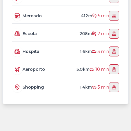
Mercado
412m
5 min
Escola
208m
2 min
Hospital
1.6km
3 min
Aeroporto
5.0km
10 min
Shopping
1.4km
3 min