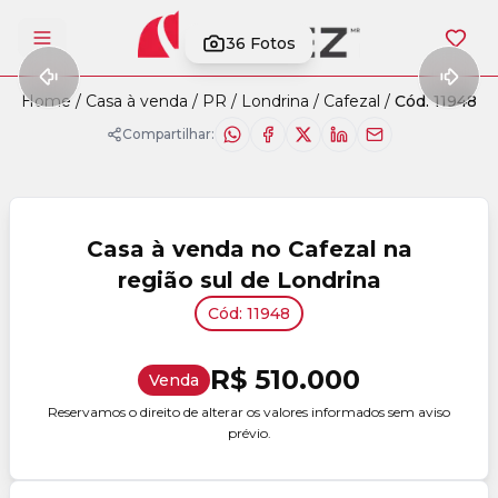
36
Fotos
Abrir menu
Home
/
Casa à venda
/
PR
/
Londrina
/
Cafezal
/
Cód. 11948
Compartilhar:
Casa à venda no Cafezal na
região sul de Londrina
Cód: 11948
R$ 510.000
Venda
Reservamos o direito de alterar os valores informados sem aviso
prévio.