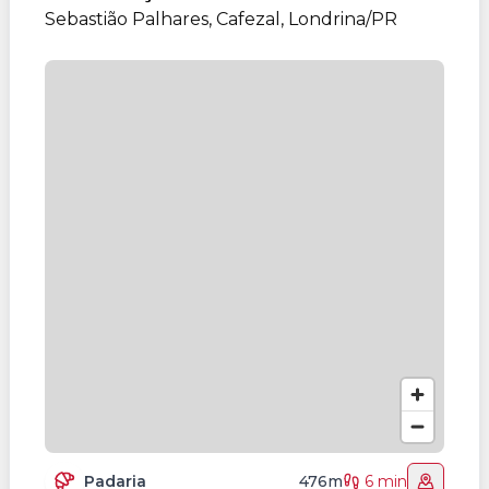
Sebastião Palhares, Cafezal, Londrina/PR
Padaria
476m
6 min