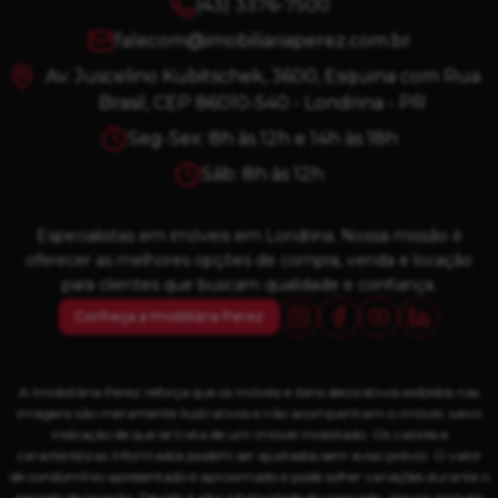
(43) 3376-7500
falecom@imobiliariaperez.com.br
Av. Juscelino Kubitschek, 3600, Esquina com Rua
Brasil, CEP 86010-540 - Londrina - PR
Seg-Sex: 8h às 12h e 14h às 18h
Sáb: 8h às 12h
Especialistas em imóveis em Londrina. Nossa missão é
oferecer as melhores opções de compra, venda e locação
para clientes que buscam qualidade e confiança.
Conheça a Imobiliária Perez
A Imobiliária Perez reforça que os móveis e itens decorativos exibidos nas
imagens são meramente ilustrativos e não acompanham o imóvel, salvo
indicação de que se trata de um imóvel mobiliado. Os valores e
características informados podem ser ajustados sem aviso prévio. O valor
de condomínio apresentado é aproximado e pode sofrer variações durante o
período de locação. Devido à alta rotatividade do mercado, alguns imóveis