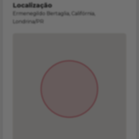
Localização
Ermenegildo Bertaglia, Califórnia,
Londrina/PR