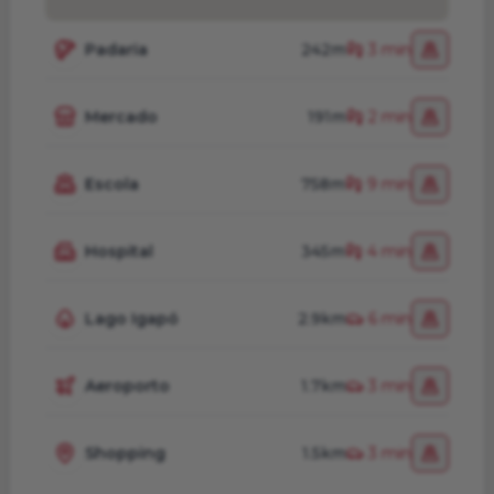
Padaria
242m
3 min
Mercado
191m
2 min
Escola
758m
9 min
Hospital
345m
4 min
Lago Igapó
2.9km
6 min
Aeroporto
1.7km
3 min
Shopping
1.5km
3 min