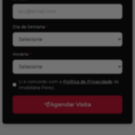
Dia da Semana
*
Horário
*
Li e concordo com a
Política de Privacidade
da
Imobiliária Perez
.
Agendar Visita