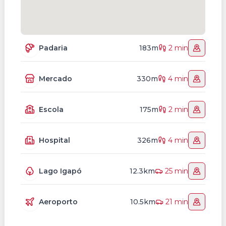
Padaria
183m
2 min
Mercado
330m
4 min
Escola
175m
2 min
Hospital
326m
4 min
Lago Igapó
12.3km
25 min
Aeroporto
10.5km
21 min