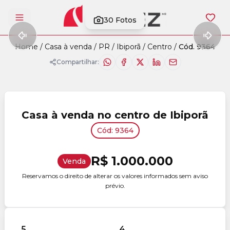
30
Fotos
Abrir menu
Home
/
Casa à venda
/
PR
/
Ibiporã
/
Centro
/
Cód. 9364
Compartilhar:
Casa à venda no centro de Ibiporã
Cód: 9364
R$ 1.000.000
Venda
Reservamos o direito de alterar os valores informados sem aviso
prévio.
5
4