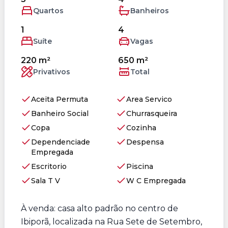
Quartos
Banheiros
1
4
Suíte
Vagas
220 m²
650 m²
Privativos
Total
Aceita Permuta
Area Servico
Banheiro Social
Churrasqueira
Copa
Cozinha
Dependenciade
Despensa
Empregada
Escritorio
Piscina
Sala T V
W C Empregada
À venda: casa alto padrão no centro de
Ibiporã, localizada na Rua Sete de Setembro,