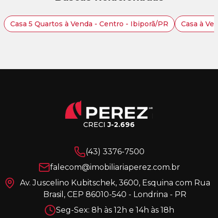
Casa 5 Quartos à Venda - Centro - Ibiporã/PR
Casa à Ven
CRECI
J-2.696
(43) 3376-7500
falecom@imobiliariaperez.com.br
Av. Juscelino Kubitschek, 3600, Esquina com Rua
Brasil, CEP 86010-540 - Londrina - PR
Seg-Sex: 8h às 12h e 14h às 18h