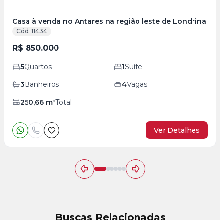
Casa à venda no Antares na região leste de Londrina
Cód. 11434
R$ 850.000
5
Quartos
1
Suíte
3
Banheiros
4
Vagas
250,66
m²
Total
Ver Detalhes
Buscas Relacionadas