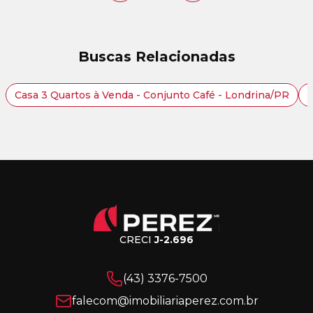
Buscas Relacionadas
Casa 3 Quartos à Venda - Conjunto Café - Londrina/PR
C
CRECI
J-2.696
(43) 3376-7500
falecom@imobiliariaperez.com.br