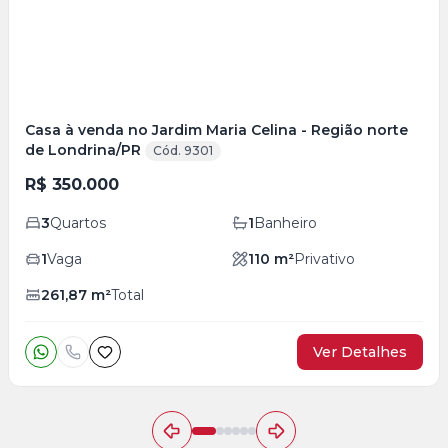
Casa à venda no Jardim Maria Celina - Região norte
de Londrina/PR
Cód. 9301
R$ 350.000
3
Quartos
1
Banheiro
1
Vaga
110
m²
Privativo
261,87
m²
Total
Ver Detalhes