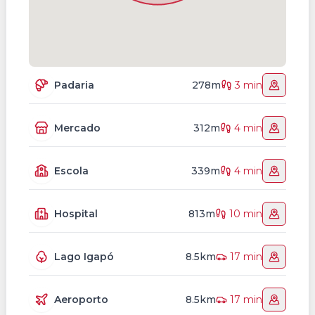
Padaria
278m
3 min
Mercado
312m
4 min
Escola
339m
4 min
Hospital
813m
10 min
Lago Igapó
8.5km
17 min
Aeroporto
8.5km
17 min