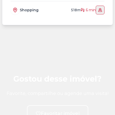
Shopping
518m
6 min
Gostou desse imóvel?
Favorite, compartilhe ou agende uma visita!
Favoritar imóvel