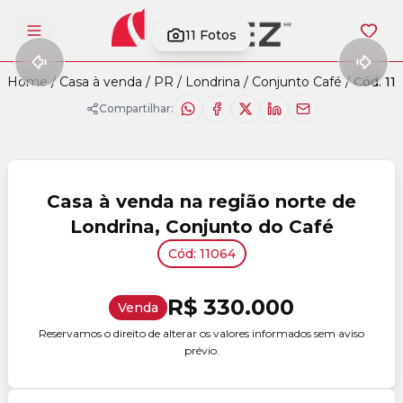
11
Fotos
Abrir menu
Home
/
Casa à venda
/
PR
/
Londrina
/
Conjunto Café
/
Cód. 11
Compartilhar:
Casa à venda na região norte de
Londrina, Conjunto do Café
Cód: 11064
R$ 330.000
Venda
Reservamos o direito de alterar os valores informados sem aviso
prévio.