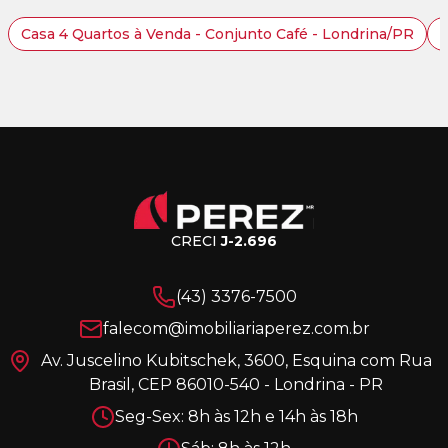
Casa 4 Quartos à Venda - Conjunto Café - Londrina/PR
C
CRECI
J-2.696
(43) 3376-7500
falecom@imobiliariaperez.com.br
Av. Juscelino Kubitschek, 3600, Esquina com Rua
Brasil, CEP 86010-540 - Londrina - PR
Seg-Sex: 8h às 12h e 14h às 18h