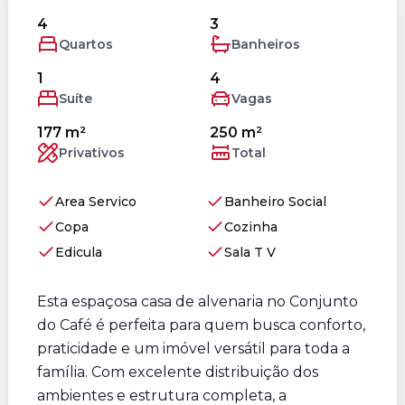
4
3
Quartos
Banheiros
1
4
Suíte
Vagas
177 m²
250 m²
Privativos
Total
Area Servico
Banheiro Social
Copa
Cozinha
Edicula
Sala T V
Esta espaçosa casa de alvenaria no Conjunto
do Café é perfeita para quem busca conforto,
praticidade e um imóvel versátil para toda a
família. Com excelente distribuição dos
ambientes e estrutura completa, a