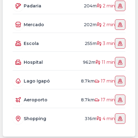
Padaria
204m
2 min
Mercado
202m
2 min
Escola
255m
3 min
Hospital
962m
11 min
Lago Igapó
8.7km
17 min
Aeroporto
8.7km
17 min
Shopping
316m
4 min