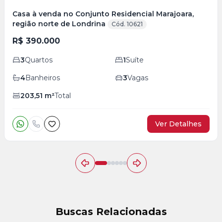
Casa à venda no Conjunto Residencial Marajoara,
região norte de Londrina
Cód. 10621
R$ 390.000
3
Quartos
1
Suíte
4
Banheiros
3
Vagas
203,51
m²
Total
Ver Detalhes
Buscas Relacionadas