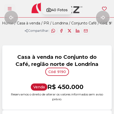
40
Fotos
Abrir menu
Home
/
Casa à venda
/
PR
/
Londrina
/
Conjunto Café
/
Cód. 91
Compartilhar:
Casa à venda no Conjunto do
Café, região norte de Londrina
Cód: 9190
R$ 450.000
Venda
Reservamos o direito de alterar os valores informados sem aviso
prévio.