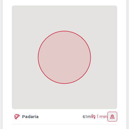
Padaria
61m
1 min