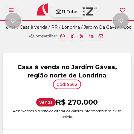
11
Fotos
Abrir menu
Home
/
Casa à venda
/
PR
/
Londrina
/
Jardim Da Gávea
/
Cód.
Compartilhar:
Casa à venda no Jardim Gávea,
região norte de Londrina
Cód: 9562
R$ 270.000
Venda
Reservamos o direito de alterar os valores informados sem aviso
prévio.