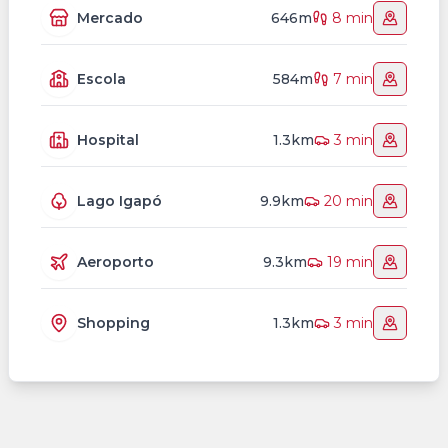
Mercado
646m
8 min
Escola
584m
7 min
Hospital
1.3km
3 min
Lago Igapó
9.9km
20 min
Aeroporto
9.3km
19 min
Shopping
1.3km
3 min