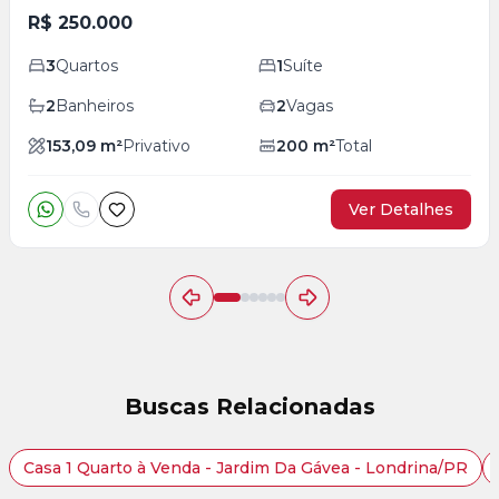
R$ 250.000
3
Quartos
1
Suíte
2
Banheiros
2
Vagas
153,09
m²
Privativo
200
m²
Total
Ver Detalhes
Buscas Relacionadas
Casa 1 Quarto à Venda - Jardim Da Gávea - Londrina/PR