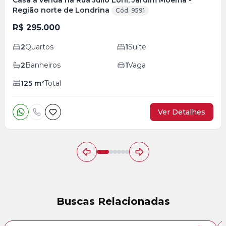
Casa à venda na Rua Júlio Loni, Jardim Moema -
Região norte de Londrina
Cód. 9591
R$ 295.000
2
Quartos
1
Suíte
2
Banheiros
1
Vaga
125
m²
Total
Ver Detalhes
Buscas Relacionadas