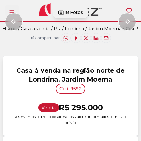
18
Fotos
Abrir menu
Home
/
Casa à venda
/
PR
/
Londrina
/
Jardim Moema
/
Cód. 9
Compartilhar:
Casa à venda na região norte de
Londrina, Jardim Moema
Cód: 9592
R$ 295.000
Venda
Reservamos o direito de alterar os valores informados sem aviso
prévio.