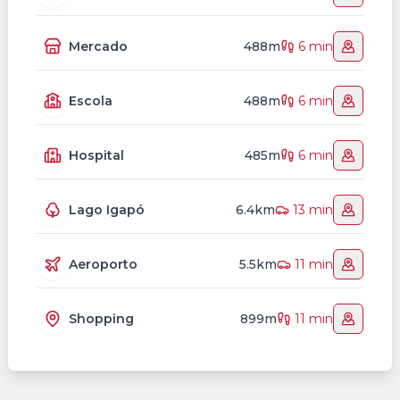
Mercado
488m
6 min
Escola
488m
6 min
Hospital
485m
6 min
Lago Igapó
6.4km
13 min
Aeroporto
5.5km
11 min
Shopping
899m
11 min